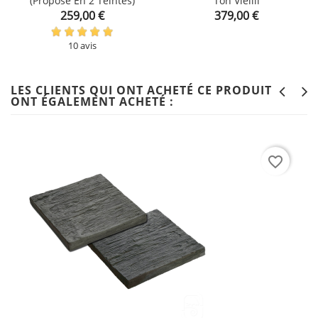
(proposé En 2 Teintes)
Ton Vieilli
Prix
Prix
259,00 €
379,00 €
10 avis
LES CLIENTS QUI ONT ACHETÉ CE PRODUIT
ONT ÉGALEMENT ACHETÉ :
favorite_border