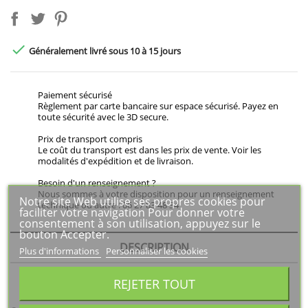

Généralement livré sous 10 à 15 jours
Paiement sécurisé
Règlement par carte bancaire sur espace sécurisé. Payez en
toute sécurité avec le 3D secure.
Prix de transport compris
Le coût du transport est dans les prix de vente. Voir les
modalités d'expédition et de livraison.
Besoin d'un renseignement ?
Nous sommes à votre disposition pour un renseignement
Notre site Web utilise ses propres cookies pour
technique ou autre : 06 27 83 48 34
faciliter votre navigation Pour donner votre
consentement à son utilisation, appuyez sur le
bouton Accepter.
DESCRIPTION
Plus d'informations
Personnaliser les cookies
DÉTAILS DU PRODUIT
REJETER TOUT