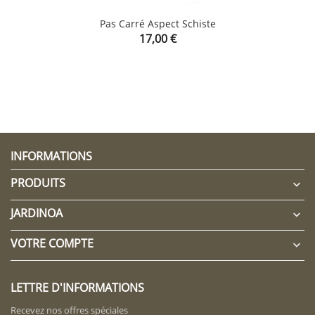
Pas Carré Aspect Schiste
Prix
17,00 €
CLIQUEZ ICI POUR LAISSER UN COMMENTAIRE
INFORMATIONS
PRODUITS

JARDINOA

VOTRE COMPTE

LETTRE D'INFORMATIONS
Recevez nos offres spéciales