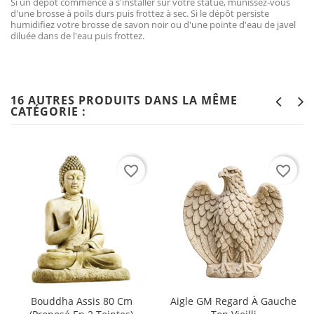
Si un dépôt commence à s'installer sur votre statue, munissez-vous
d'une brosse à poils durs puis frottez à sec. Si le dépôt persiste
humidifiez votre brosse de savon noir ou d'une pointe d'eau de javel
diluée dans de l'eau puis frottez.
16 AUTRES PRODUITS DANS LA MÊME
CATÉGORIE :
favorite_border
favorite_border
Bouddha Assis 80 Cm
Aigle GM Regard À Gauche