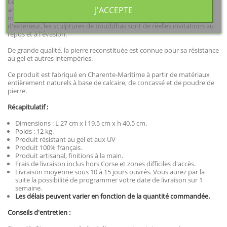
Cette statue en pierre reconstituée déclinée en ton vieilli et ton
J'ACCEPTE
anthracite représente le bouddha hindou assis en position de
méditation. Utilisées comme objets de décoration d'intérieur ou
d'extérieur, les sculptures de bouddhas sont de réelles invitations au
repos et à l'évasion.
De grande qualité, la pierre reconstituée est connue pour sa résistance
au gel et autres intempéries.
Ce produit est fabriqué en Charente-Maritime à partir de matériaux
entièrement naturels à base de calcaire, de concassé et de poudre de
pierre.
Récapitulatif :
Dimensions : L 27 cm x l 19.5 cm x h 40.5 cm.
Poids : 12 kg.
Produit résistant au gel et aux UV
Produit 100% français.
Produit artisanal, finitions à la main.
Frais de livraison inclus hors Corse et zones difficiles d'accès.
Livraison moyenne sous 10 à 15 jours ouvrés. Vous aurez par la
suite la possibilité de programmer votre date de livraison sur 1
semaine.
Les délais peuvent varier en fonction de la quantité commandée.
Conseils d'entretien :