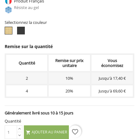
Produit Français
Résiste au gel
Sélectionnez la couleur
Ton
Ton
vieilli
anthracite
Remise sur la quantité
Remise sur prix
Vous
Quantité
unitaire
économisez
2
10%
Jusqu'à 17,40 €
4
20%
Jusqu'à 69,60 €
Généralement livré sous 10 à 15 jours
Quantité
favorite_border
AJOUTER AU PANIER
