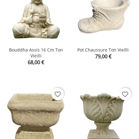
Bouddha Assis 16 Cm Ton
Pot Chaussure Ton Vieilli
Vieilli
Prix
79,00 €
Prix
68,00 €
favorite_border
favorite_border