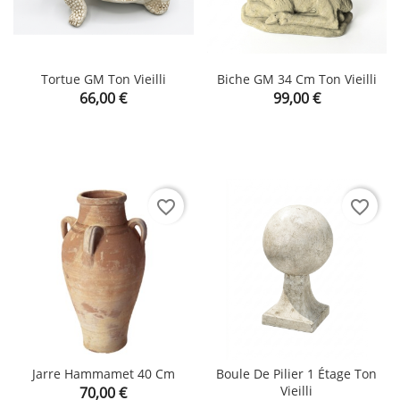
Tortue GM Ton Vieilli
Biche GM 34 Cm Ton Vieilli
Prix
Prix
66,00 €
99,00 €
favorite_border
favorite_border
Jarre Hammamet 40 Cm
Boule De Pilier 1 Étage Ton
Prix
Vieilli
70,00 €