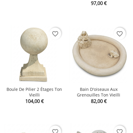
Prix
97,00 €
favorite_border
favorite_border
Boule De Pilier 2 Étages Ton
Bain D'oiseaux Aux
Vieilli
Grenouilles Ton Vieilli
Prix
Prix
104,00 €
82,00 €
favorite_border
favorite_border