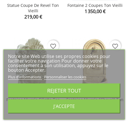
Statue Coupe De Revel Ton
Fontaine 2 Coupes Ton Vieilli
Vieilli
Prix
1 350,00 €
Prix
219,00 €
favorite_border
favorite_border
Notre site Web utilise ses propres cookies pour
faciliter votre navigation Pour donner votre
consentement à son utilisation, appuyez sur le
bouton Accepter.
Plus d'informations
Personnaliser les cookies
REJETER TOUT
Fontaine Murale Fillette Ton
Fontaine Murale "Cheval" Ton
Vieilli
Vieilli
J'ACCEPTE
Prix
Prix
439,00 €
210,00 €