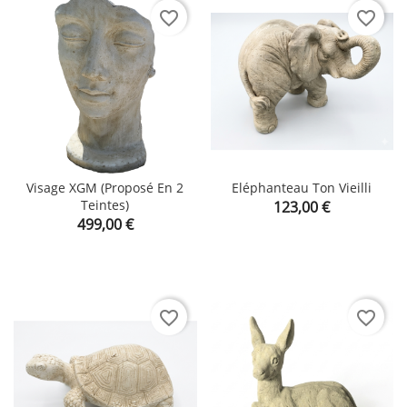
favorite_border
favorite_border
Visage XGM (proposé En 2
Eléphanteau Ton Vieilli
Teintes)
Prix
123,00 €
Prix
499,00 €
favorite_border
favorite_border