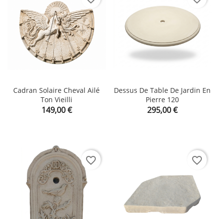
Cadran Solaire Cheval Ailé
Dessus De Table De Jardin En
Ton Vieilli
Pierre 120
Prix
Prix
149,00 €
295,00 €
favorite_border
favorite_border