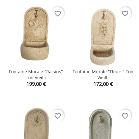
favorite_border
favorite_border
Fontaine Murale "raisins"
Fontaine Murale "fleurs" Ton
Ton Vieilli
Vieilli
Prix
Prix
199,00 €
172,00 €
favorite_border
favorite_border