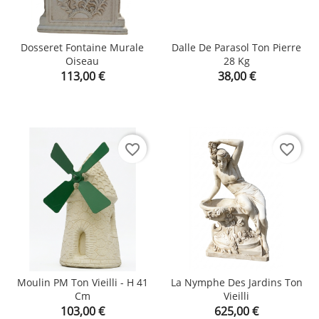
Dosseret Fontaine Murale
Dalle De Parasol Ton Pierre
Oiseau
28 Kg
Prix
Prix
113,00 €
38,00 €
favorite_border
favorite_border
Moulin PM Ton Vieilli - H 41
La Nymphe Des Jardins Ton
Cm
Vieilli
Prix
Prix
103,00 €
625,00 €