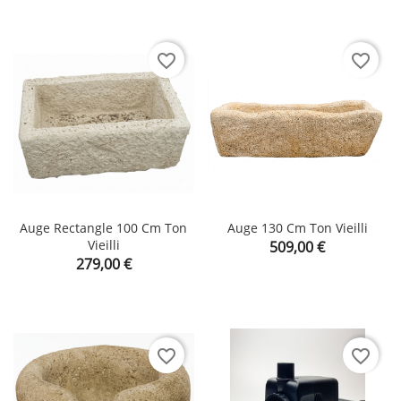
favorite_border
favorite_border
Auge Rectangle 100 Cm Ton
Auge 130 Cm Ton Vieilli
Vieilli
Prix
509,00 €
Prix
279,00 €
favorite_border
favorite_border