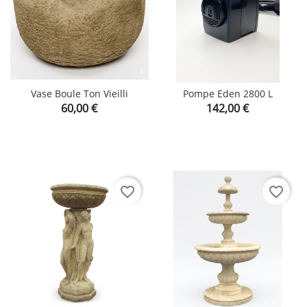
Vase Boule Ton Vieilli
Pompe Eden 2800 L
Prix
Prix
60,00 €
142,00 €
favorite_border
favorite_border