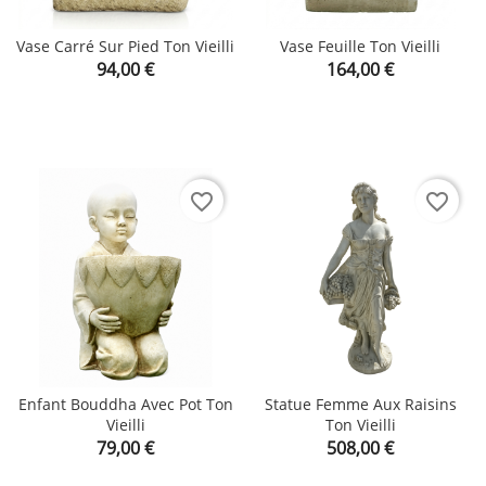
Vase Carré Sur Pied Ton Vieilli
Vase Feuille Ton Vieilli
Prix
Prix
94,00 €
164,00 €
favorite_border
favorite_border
Enfant Bouddha Avec Pot Ton
Statue Femme Aux Raisins
Vieilli
Ton Vieilli
Prix
Prix
79,00 €
508,00 €