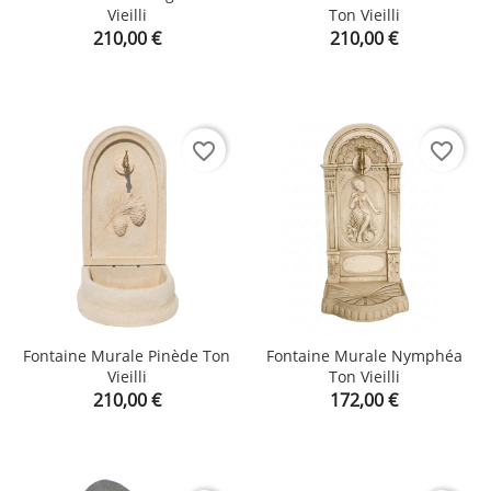
Vieilli
Ton Vieilli
Prix
Prix
210,00 €
210,00 €
favorite_border
favorite_border
Fontaine Murale Pinède Ton
Fontaine Murale Nymphéa
Vieilli
Ton Vieilli
Prix
Prix
210,00 €
172,00 €