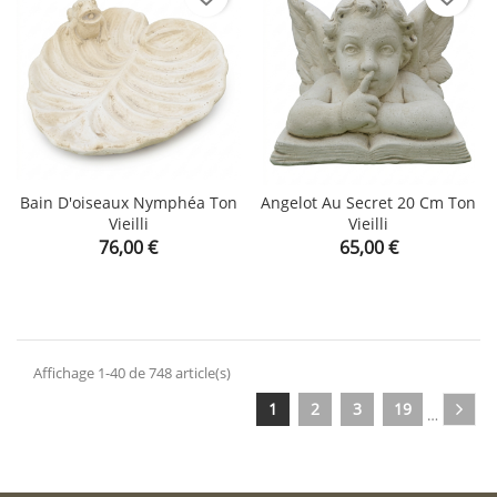
Bain D'oiseaux Nymphéa Ton
Angelot Au Secret 20 Cm Ton
Vieilli
Vieilli
Prix
Prix
76,00 €
65,00 €
Affichage 1-40 de 748 article(s)
1
2
3
19
…