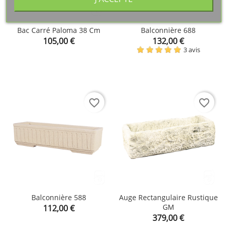
Bac Carré Paloma 38 Cm
Balconnière 688
Prix
Prix
105,00 €
132,00 €
3 avis
favorite_border
favorite_border
Balconnière 588
Auge Rectangulaire Rustique
Prix
GM
112,00 €
Prix
379,00 €