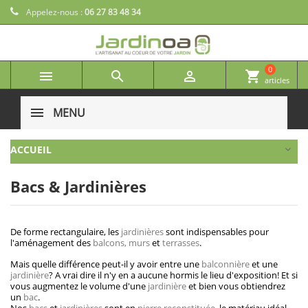
Appelez-nous :
06 27 83 48 34
0



shopping_cart
articles
MENU
ACCUEIL
Bacs & Jardinières
De forme rectangulaire, les
jardinières
sont indispensables pour
l'aménagement des
balcons, murs
et
terrasses
.
Mais quelle différence peut-il y avoir entre une
balconnière
et une
jardinière
? A vrai dire il n'y en a aucune hormis le lieu d'exposition! Et si
vous augmentez le volume d'une
jardinière
et bien vous obtiendrez
un
bac
.