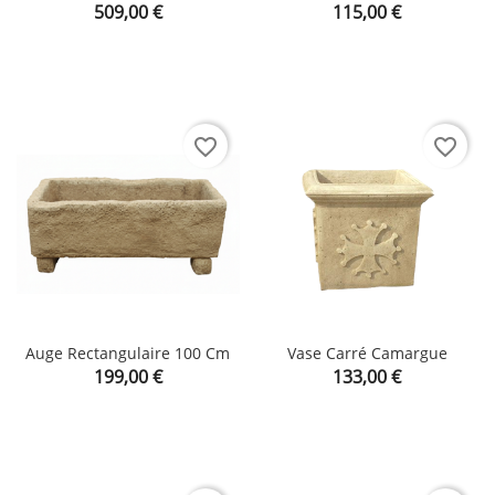
Prix
Prix
509,00 €
115,00 €
favorite_border
favorite_border
Auge Rectangulaire 100 Cm
Vase Carré Camargue
Prix
Prix
199,00 €
133,00 €