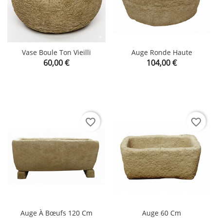
Vase Boule Ton Vieilli
Auge Ronde Haute
Prix
Prix
60,00 €
104,00 €
favorite_border
favorite_border
Auge À Bœufs 120 Cm
Auge 60 Cm