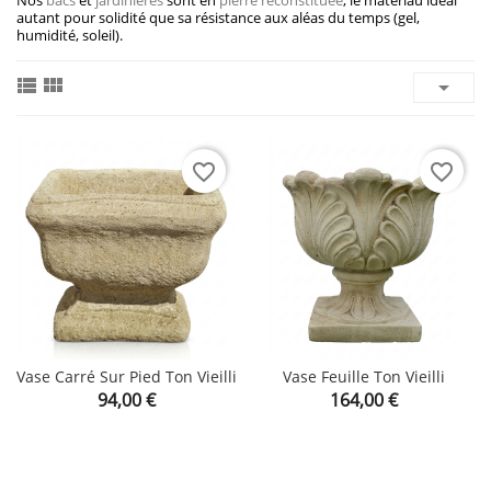
Nos
bacs
et
jardinières
sont en
pierre reconstituée
, le matériau idéal
autant pour solidité que sa résistance aux aléas du temps (gel,
humidité, soleil).



favorite_border
favorite_border
Vase Carré Sur Pied Ton Vieilli
Vase Feuille Ton Vieilli
Prix
Prix
94,00 €
164,00 €