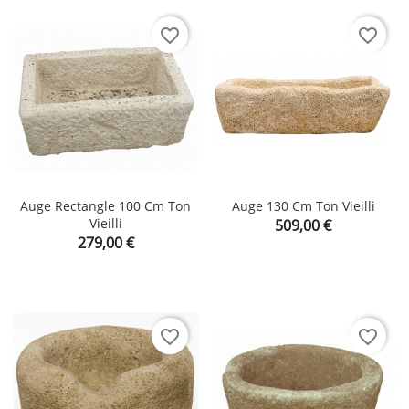
favorite_border
favorite_border
Auge Rectangle 100 Cm Ton
Auge 130 Cm Ton Vieilli
Vieilli
Prix
509,00 €
Prix
279,00 €
favorite_border
favorite_border