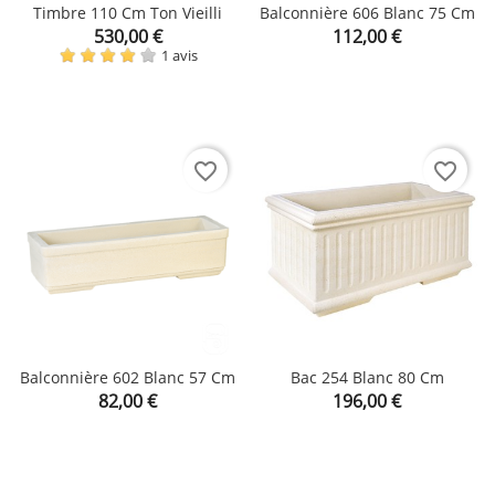
Timbre 110 Cm Ton Vieilli
Balconnière 606 Blanc 75 Cm
Prix
Prix
530,00 €
112,00 €
1 avis
favorite_border
favorite_border
Balconnière 602 Blanc 57 Cm
Bac 254 Blanc 80 Cm
Prix
Prix
82,00 €
196,00 €