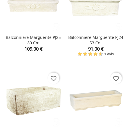
Balconnière Marguerite PJ25
Balconnière Marguerite PJ24
80 Cm
53 Cm
Prix
Prix
109,00 €
91,00 €
1 avis
favorite_border
favorite_border