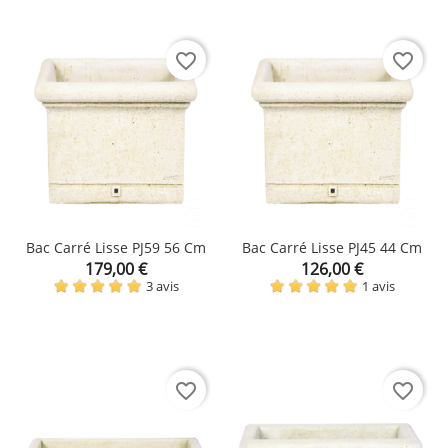
favorite_border
favorite_border
Bac Carré Lisse PJ59 56 Cm
Bac Carré Lisse PJ45 44 Cm
Prix
Prix
179,00 €
126,00 €
3 avis
1 avis
favorite_border
favorite_border