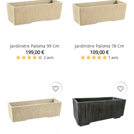
Jardinière Paloma 99 Cm
Jardinière Paloma 78 Cm
Prix
Prix
199,00 €
109,00 €
2 avis
1 avis
favorite_border
favorite_border