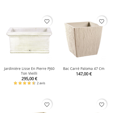
favorite_border
favorite_border
Jardinière Lisse En Pierre PJ60
Bac Carré Paloma 47 Cm
Ton Vieilli
Prix
147,00 €
Prix
295,00 €
2 avis
favorite_border
favorite_border