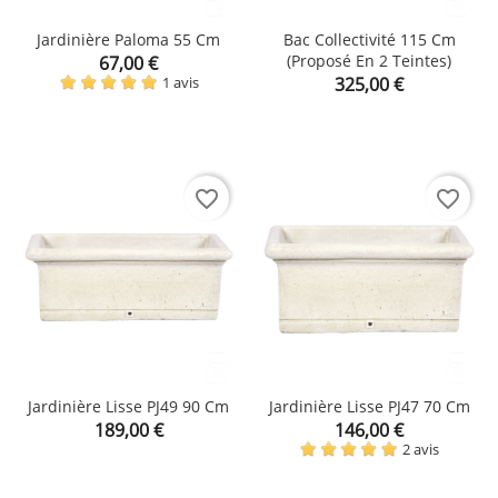
Jardinière Paloma 55 Cm
Bac Collectivité 115 Cm
Prix
(proposé En 2 Teintes)
67,00 €
Prix
1 avis
325,00 €
favorite_border
favorite_border
Jardinière Lisse PJ49 90 Cm
Jardinière Lisse PJ47 70 Cm
Prix
Prix
189,00 €
146,00 €
2 avis