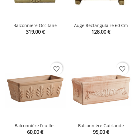
Balconnière Occitane
Auge Rectangulaire 60 Cm
Prix
Prix
319,00 €
128,00 €
favorite_border
favorite_border
Balconnière Feuilles
Balconnière Guirlande
Prix
Prix
60,00 €
95,00 €