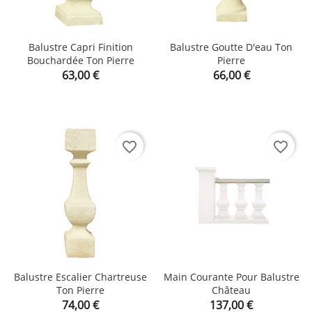
Balustre Capri Finition
Balustre Goutte D'eau Ton
Bouchardée Ton Pierre
Pierre
Prix
Prix
63,00 €
66,00 €
favorite_border
favorite_border
Balustre Escalier Chartreuse
Main Courante Pour Balustre
Ton Pierre
Château
Prix
Prix
74,00 €
137,00 €