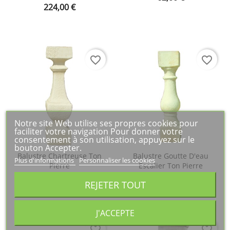
Prix
224,00 €
favorite_border
favorite_border
Notre site Web utilise ses propres cookies pour
faciliter votre navigation Pour donner votre
consentement à son utilisation, appuyez sur le
bouton Accepter.
Balustre Chartreuse Ton
Balustre Goutte D'eau
Plus d'informations
Personnaliser les cookies
Pierre
Escalier Ton Pierre
Prix
Prix
72,00 €
82,00 €
REJETER TOUT
J'ACCEPTE
favorite_border
favorite_border