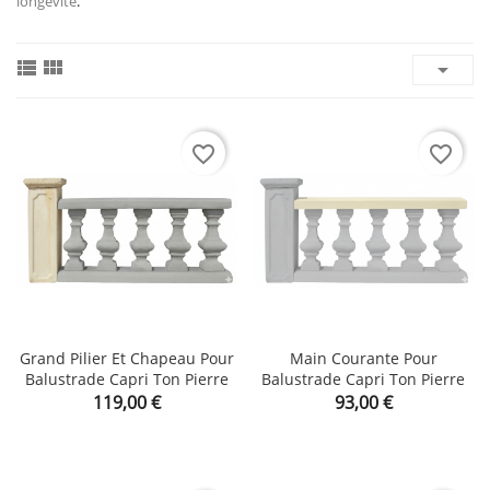
longévité
.



favorite_border
favorite_border
Grand Pilier Et Chapeau Pour
Main Courante Pour
Balustrade Capri Ton Pierre
Balustrade Capri Ton Pierre
Prix
Prix
119,00 €
93,00 €