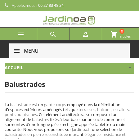
Appelez-nous :
06 27 83 48 34
0



shopping_cart
articles
MENU
ACCUEIL
Balustrades
La
ballustrade
est un
garde-corps
employé dans la délimitation
d'espaces extérieurs aménagés tels que
terrasses, balcons, escaliers,
ponts ou piscines
. Cet élément architectural se compose d'un
alignement de
balustres
fixés à leur base par un socle commun et
surmontés d'une longue pièce rectiligne appelée tablette ou main
courante. Nous vous proposons sur
Jardinoa.fr
une selection de
balustrades en pierre reconstituée
mariant
élégance, résistance et