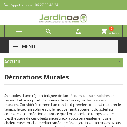
Appelez-nous :
06 27 83 48 34
0



shopping_cart
articles
MENU
ACCUEIL
Décorations Murales
Symboles d'une région baignée de lumière, les
cadrans solaires
se
révèlent être les produits phares de notre rayon
décorations
murales.
Considéré comme l'un des tout premiers objets à mesurer le
temps, le cadran solaire suit le mouvement apparent du soleil au
cours de la journée, indiquant ce que l'on appelle le temps solaire.
L'esthétique de ces objets ancestraux apportera également une
chaleureuse touche méditerranéenne à vos jardins et terrasses. Nous