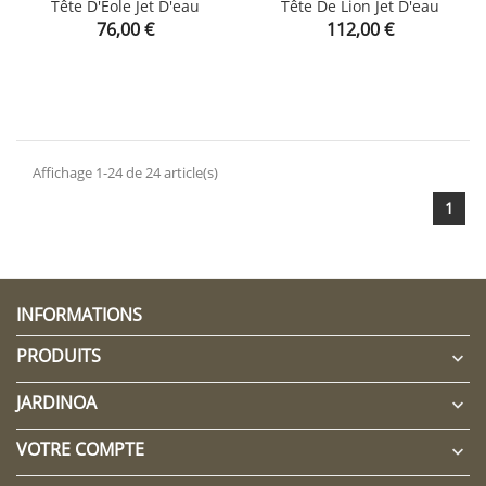
Tête D'Éole Jet D'eau
Tête De Lion Jet D'eau
Prix
Prix
76,00 €
112,00 €
Affichage 1-24 de 24 article(s)
1
INFORMATIONS
PRODUITS

JARDINOA

VOTRE COMPTE
