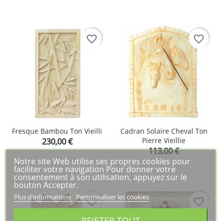
favorite_border
favorite_border
Fresque Bambou Ton Vieilli
Cadran Solaire Cheval Ton
Prix
Pierre Vieillie
230,00 €
Prix
113,00 €
Notre site Web utilise ses propres cookies pour
faciliter votre navigation Pour donner votre
consentement à son utilisation, appuyez sur le
bouton Accepter.
Plus d'informations
Personnaliser les cookies
favorite_border
favorite_border
REJETER TOUT