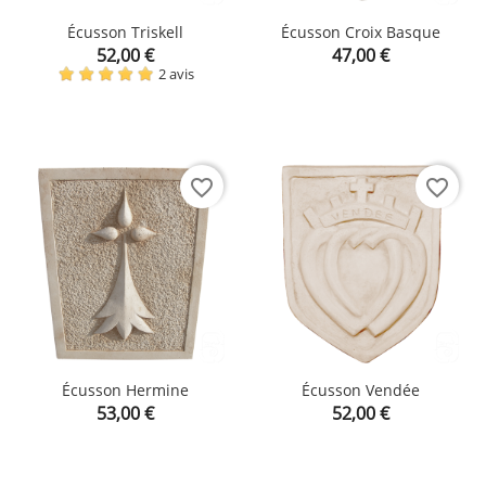
Écusson Triskell
Écusson Croix Basque
Prix
Prix
52,00 €
47,00 €
2 avis
favorite_border
favorite_border
Écusson Hermine
Écusson Vendée
Prix
Prix
53,00 €
52,00 €