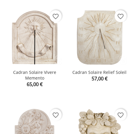
favorite_border
favorite_border
Cadran Solaire Vivere
Cadran Solaire Relief Soleil
Memento
Prix
57,00 €
Prix
65,00 €
favorite_border
favorite_border