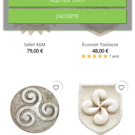
J'ACCEPTE
Soleil XGM
Écusson Toulouse
Prix
Prix
79,00 €
48,00 €
1 avis
favorite_border
favorite_border