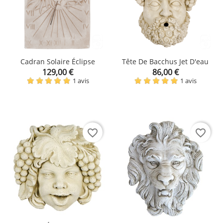
Cadran Solaire Éclipse
Tête De Bacchus Jet D'eau
Prix
Prix
129,00 €
86,00 €
1 avis
1 avis
favorite_border
favorite_border