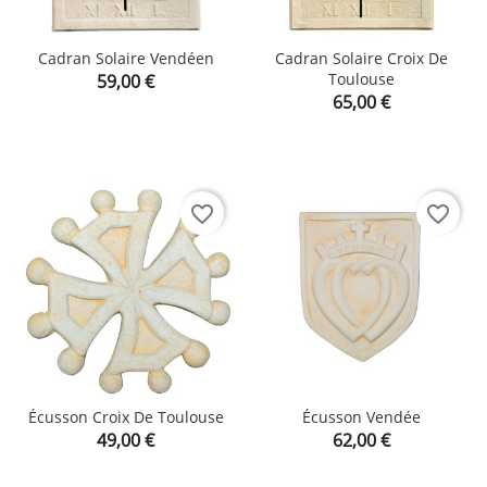
Cadran Solaire Vendéen
Cadran Solaire Croix De
Prix
Toulouse
59,00 €
Prix
65,00 €
favorite_border
favorite_border
Écusson Croix De Toulouse
Écusson Vendée
Prix
Prix
49,00 €
62,00 €