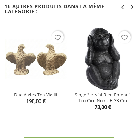
16 AUTRES PRODUITS DANS LA MÊME
CATÉGORIE :
favorite_border
favorite_border
Duo Aigles Ton Vieilli
Singe "je N'ai Rien Entenu"
Prix
Ton Ciré Noir - H 33 Cm
190,00 €
Prix
73,00 €