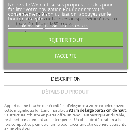
Notre site Web utilise ses propres cookies pour
faciliter votre navigation Pour donner votre
consentement à son utilisation, appuyez sur le
Paiement sécurisé
bouton Accepter.
Règlement par carte bancaire sur espace sécurisé. Payez en
toute sécurité avec le 3D secure.
Plus d'informations
Personnaliser les cookies
Prix de transport compris
Le coût du transport est dans les prix de vente. Voir les
REJETER TOUT
modalités d'expédition et de livraison.
Besoin d'un renseignement ?
J'ACCEPTE
Nous sommes à votre disposition pour un renseignement
technique ou autre : 06 27 83 48 34
DESCRIPTION
DÉTAILS DU PRODUIT
Apportez une touche de sérénité et d'élégance à votre extérieur avec
cette magnifique fontaine murale de
32 cm de large par 28 cm de haut
.
Sa structure robuste en pierre offre un rendu authentique et durable,
résistant parfaitement aux intempéries. Un objet de décoration à la
fois compact et plein de charme pour créer une atmosphère apaisante
en un clin d'œil.