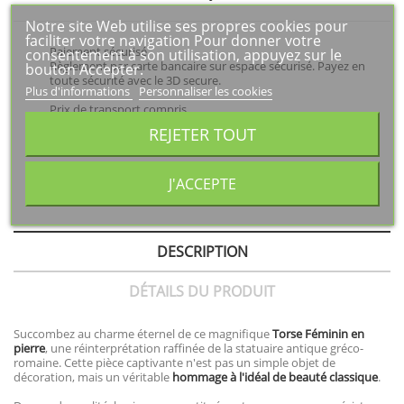
Notre site Web utilise ses propres cookies pour
faciliter votre navigation Pour donner votre
Paiement sécurisé
consentement à son utilisation, appuyez sur le
Règlement par carte bancaire sur espace sécurisé. Payez en
bouton Accepter.
toute sécurité avec le 3D secure.
Plus d'informations
Personnaliser les cookies
Prix de transport compris
Le coût du transport est dans les prix de vente. Voir les
REJETER TOUT
modalités d'expédition et de livraison.
Besoin d'un renseignement ?
J'ACCEPTE
Nous sommes à votre disposition pour un renseignement
technique ou autre : 06 27 83 48 34
DESCRIPTION
DÉTAILS DU PRODUIT
Succombez au charme éternel de ce magnifique
Torse Féminin en
pierre
, une réinterprétation raffinée de la statuaire antique gréco-
romaine. Cette pièce captivante n'est pas un simple objet de
décoration, mais un véritable
hommage à l'idéal de beauté classique
.