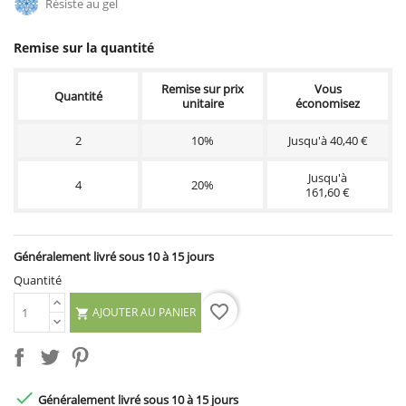
Résiste au gel
Remise sur la quantité
Remise sur prix
Vous
Quantité
unitaire
économisez
2
10%
Jusqu'à 40,40 €
Jusqu'à
4
20%
161,60 €
Généralement livré sous 10 à 15 jours
Quantité
favorite_border
AJOUTER AU PANIER


Généralement livré sous 10 à 15 jours