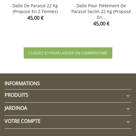
Dalle De Parasol 22 Kg
Dalle Pour Piètement De
(proposé En 2 Teintes)
Parasol Seclin 22 Kg (proposé
Prix
En...
45,00 €
Prix
45,00 €
CLIQUEZ ICI POUR LAISSER UN COMMENTAIRE
INFORMATIONS
PRODUITS

JARDINOA

VOTRE COMPTE
