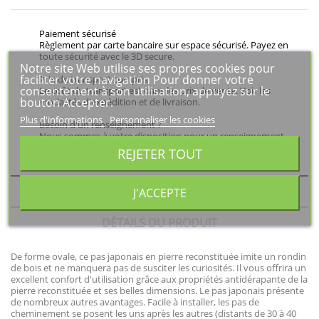
Paiement sécurisé
Règlement par carte bancaire sur espace sécurisé. Payez en
toute sécurité avec le 3D secure.
Notre site Web utilise ses propres cookies pour
faciliter votre navigation Pour donner votre
Prix de transport compris
consentement à son utilisation, appuyez sur le
Le coût du transport est dans les prix de vente. Voir les
bouton Accepter.
modalités d'expédition et de livraison.
Plus d'informations
Personnaliser les cookies
Besoin d'un renseignement ?
Nous sommes à votre disposition pour un renseignement
technique ou autre : 06 27 83 48 34
REJETER TOUT
DESCRIPTION
J'ACCEPTE
DÉTAILS DU PRODUIT
De forme ovale, ce pas japonais en pierre reconstituée imite un rondin
de bois et ne manquera pas de susciter les curiosités. Il vous offrira un
excellent confort d'utilisation grâce aux propriétés antidérapante de la
pierre reconstituée et ses belles dimensions. Le pas japonais présente
de nombreux autres avantages. Facile à installer, les pas de
cheminement se posent les uns après les autres (distants de 30 à 40