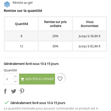
Résiste au gel
Remise sur la quantité
Remise sur prix
Vous
Quantité
unitaire
économisez
8
20%
Jusqu'à 36,80 €
12
30%
Jusqu'à 82,80 €
Généralement livré sous 10 à 15 jours
Quantité
favorite_border
AJOUTER AU PANIER


Généralement livré sous 10 à 15 jours
La quantité minimale pour pouvoir commander ce produit est 4.