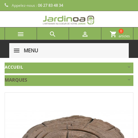
Appelez-nous :
06 27 83 48 34
0



shopping_cart
articles
MENU
ACCUEIL
MARQUES