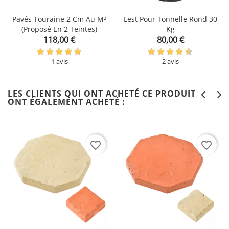
Pavés Touraine 2 Cm Au M²
Lest Pour Tonnelle Rond 30
(proposé En 2 Teintes)
Kg
Prix
Prix
118,00 €
80,00 €
1 avis
2 avis
LES CLIENTS QUI ONT ACHETÉ CE PRODUIT
ONT ÉGALEMENT ACHETÉ :
favorite_border
favorite_border