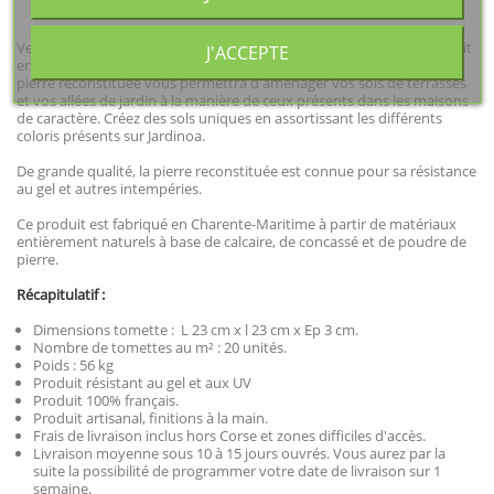
Vendue au m² la tomette carrée finition cirée est le compromis parfait
J'ACCEPTE
entre le pavé, la dalle et le carreau de carrelage. Cette tomette en
pierre reconstituée vous permettra d'aménager vos sols de terrasses
et vos allées de jardin à la manière de ceux présents dans les maisons
de caractère. Créez des sols uniques en assortissant les différents
coloris présents sur Jardinoa.
De grande qualité, la pierre reconstituée est connue pour sa résistance
au gel et autres intempéries.
Ce produit est fabriqué en Charente-Maritime à partir de matériaux
entièrement naturels à base de calcaire, de concassé et de poudre de
pierre.
Récapitulatif :
Dimensions tomette : L 23 cm x l 23 cm x Ep 3 cm.
Nombre de tomettes au m² : 20 unités.
Poids : 56 kg
Produit résistant au gel et aux UV
Produit 100% français.
Produit artisanal, finitions à la main.
Frais de livraison inclus hors Corse et zones difficiles d'accès.
Livraison moyenne sous 10 à 15 jours ouvrés. Vous aurez par la
suite la possibilité de programmer votre date de livraison sur 1
semaine.