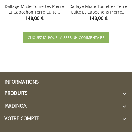
Dallage Mixte Tomettes Pierre
Dallage Mixte Tomettes Terre
Et Cabochon Terre Cuite...
Cuite Et Cabochons Pierre...
Prix
Prix
148,00 €
148,00 €
CLIQUEZ ICI POUR LAISSER UN COMMENTAIRE
INFORMATIONS
PRODUITS

JARDINOA

VOTRE COMPTE
