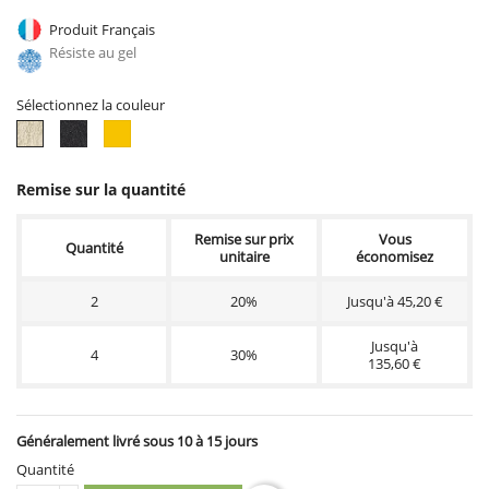
Produit Français
Résiste au gel
Sélectionnez la couleur
Ton
ton
Ton
pierre
ciré
terre
ciré
noir
cuite
ciré
Remise sur la quantité
Remise sur prix
Vous
Quantité
unitaire
économisez
2
20%
Jusqu'à 45,20 €
Jusqu'à
4
30%
135,60 €
Généralement livré sous 10 à 15 jours
Quantité