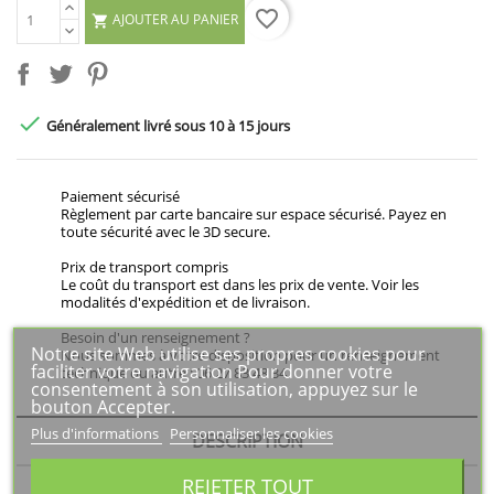
favorite_border
AJOUTER AU PANIER


Généralement livré sous 10 à 15 jours
Paiement sécurisé
Règlement par carte bancaire sur espace sécurisé. Payez en
toute sécurité avec le 3D secure.
Prix de transport compris
Le coût du transport est dans les prix de vente. Voir les
modalités d'expédition et de livraison.
Besoin d'un renseignement ?
Notre site Web utilise ses propres cookies pour
Nous sommes à votre disposition pour un renseignement
faciliter votre navigation Pour donner votre
technique ou autre : 06 27 83 48 34
consentement à son utilisation, appuyez sur le
bouton Accepter.
Plus d'informations
Personnaliser les cookies
DESCRIPTION
REJETER TOUT
DÉTAILS DU PRODUIT