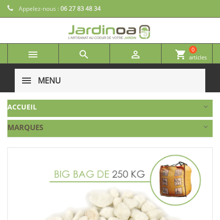
Appelez-nous :
06 27 83 48 34
0



shopping_cart
articles
MENU
ACCUEIL
MARQUES