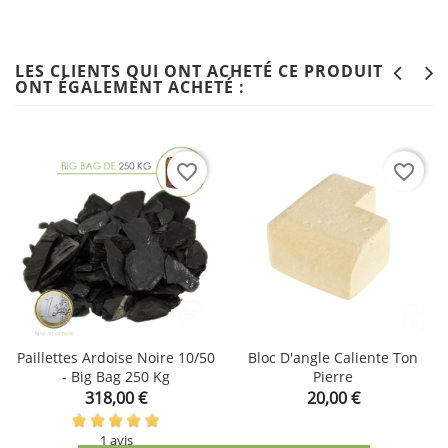
LES CLIENTS QUI ONT ACHETÉ CE PRODUIT
ONT ÉGALEMENT ACHETÉ :
favorite_border
favorite_border
Paillettes Ardoise Noire 10/50
Bloc D'angle Caliente Ton
- Big Bag 250 Kg
Pierre
Prix
Prix
318,00 €
20,00 €
1 avis