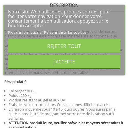
DESCRIPTION
Notre site Web utilise ses propres cookies pour
faciliter votre navigation Pour donner votre
DÉTAILS DU PRODUIT
consentement à son utilisation, appuyez sur le
bouton Accepter.
Très prisé dans les aménagements extérieurs, le gravier de marbre
Plus d'informations
Personnaliser les cookies
blanc pur de carrare est un concassé minéral aussi fonctionnel que
décoratif. Sa grande résistance vous permettra d'aménager des voies
REJETER TOUT
carrossables particulièrement esthétique. Son blanc immaculé
apportera beaucoup de clarté à votre extérieur. Ce gravier est aussi un
accessoire de décoration intemporel produisant un contraste
saisissant avec la végétation. Associé aux paillettes d'ardoise, son
J'ACCEPTE
coloris blanc offrira un mariage idéal dans l'élaboration de jardin
japonais. Le concassé de marbre blanc limitera de plus la pousse
intempestive de mauvaises herbes dans vos allées.
Récapitulatif :
Calibrage : 8/12.
Poids : 250 kg
Produit résistant au gel et aux UV
Frais de livraison inclus hors Corse et zones difficiles d'accès.
Livraison moyenne sous 10 à 15 jours ouvrés. Vous aurez par la
suite la possibilité de programmer votre date de livraison sur 1
semaine.
ATTENTION produit lourd, veuillez prévoir les moyens nécessaires à
sa manutention.