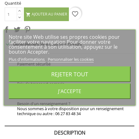
Quantité
favorite_border
AJOUTER AU PANIER

Notre site Web utilise ses propres cookies pour
faciliter votre navigation Pour donner votre

Généralement livré sous 10 à 15 jours
consentement à son utilisation, appuyez sur le
bouton Accepter.
Plus d'informations
Personnaliser les cookies
Paiement sécurisé
Règlement par carte bancaire sur espace sécurisé. Payez en
REJETER TOUT
toute sécurité avec le 3D secure.
Prix de transport compris
Le coût du transport est dans les prix de vente. Voir les
J'ACCEPTE
modalités d'expédition et de livraison.
Besoin d'un renseignement ?
Nous sommes à votre disposition pour un renseignement
technique ou autre : 06 27 83 48 34
DESCRIPTION