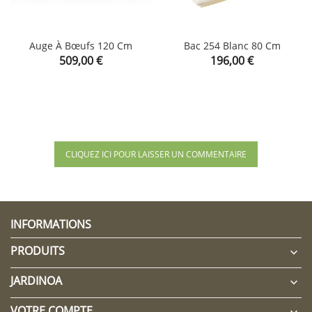
Auge À Bœufs 120 Cm
Bac 254 Blanc 80 Cm
Prix
Prix
509,00 €
196,00 €
CLIQUEZ ICI POUR LAISSER UN COMMENTAIRE
INFORMATIONS
PRODUITS

JARDINOA

VOTRE COMPTE