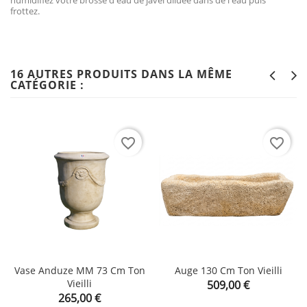
humidifiez votre brosse d'eau de javel diluée dans de l'eau puis
frottez.
16 AUTRES PRODUITS DANS LA MÊME
CATÉGORIE :
favorite_border
favorite_border
Vase Anduze MM 73 Cm Ton
Auge 130 Cm Ton Vieilli
Vieilli
Prix
509,00 €
Prix
265,00 €