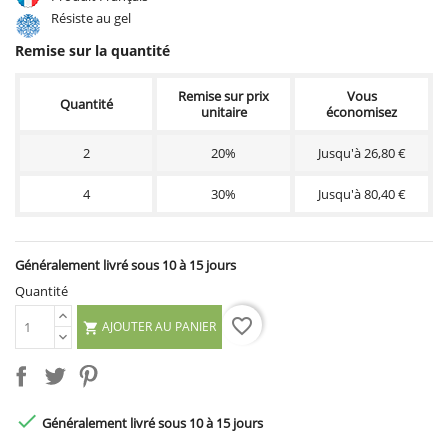
Résiste au gel
Remise sur la quantité
Remise sur prix
Vous
Quantité
unitaire
économisez
2
20%
Jusqu'à 26,80 €
4
30%
Jusqu'à 80,40 €
Généralement livré sous 10 à 15 jours
Quantité
favorite_border
AJOUTER AU PANIER


Généralement livré sous 10 à 15 jours