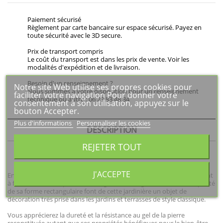
Paiement sécurisé
Règlement par carte bancaire sur espace sécurisé. Payez en
toute sécurité avec le 3D secure.
Prix de transport compris
Le coût du transport est dans les prix de vente. Voir les
modalités d'expédition et de livraison.
Besoin d'un renseignement ?
Notre site Web utilise ses propres cookies pour
Nous sommes à votre disposition pour un renseignement
faciliter votre navigation Pour donner votre
technique ou autre : 06 27 83 48 34
consentement à son utilisation, appuyez sur le
bouton Accepter.
Plus d'informations
Personnaliser les cookies
DESCRIPTION
REJETER TOUT
DÉTAILS DU PRODUIT
J'ACCEPTE
En pierre reconstituée, la jardinière Paloma PM est un petit contenant
à fleurs de surface poreuse. L'élégance du beige associée à la simplicité
de sa forme rectangulaire font de cette jardinière un objet de
décoration très prisé dans les jardins et terrasses de style classique.
Vous apprécierez la dureté et la résistance au gel de la pierre