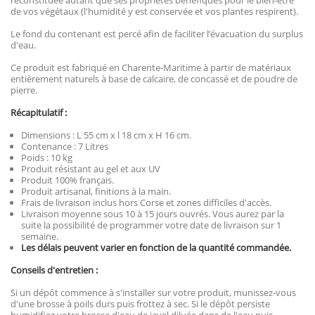
reconstituée autant que ses propriétés bénéfiques pour le bien-être
de vos végétaux (l'humidité y est conservée et vos plantes respirent).
Le fond du contenant est percé afin de faciliter l’évacuation du surplus
d'eau.
Ce produit est fabriqué en Charente-Maritime à partir de matériaux
entièrement naturels à base de calcaire, de concassé et de poudre de
pierre.
Récapitulatif :
Dimensions : L 55 cm x l 18 cm x H 16 cm.
Contenance : 7 Litres
Poids : 10 kg
Produit résistant au gel et aux UV
Produit 100% français.
Produit artisanal, finitions à la main.
Frais de livraison inclus hors Corse et zones difficiles d'accès.
Livraison moyenne sous 10 à 15 jours ouvrés. Vous aurez par la
suite la possibilité de programmer votre date de livraison sur 1
semaine.
Les délais peuvent varier en fonction de la quantité commandée.
Conseils d'entretien :
Si un dépôt commence à s'installer sur votre produit, munissez-vous
d'une brosse à poils durs puis frottez à sec. Si le dépôt persiste