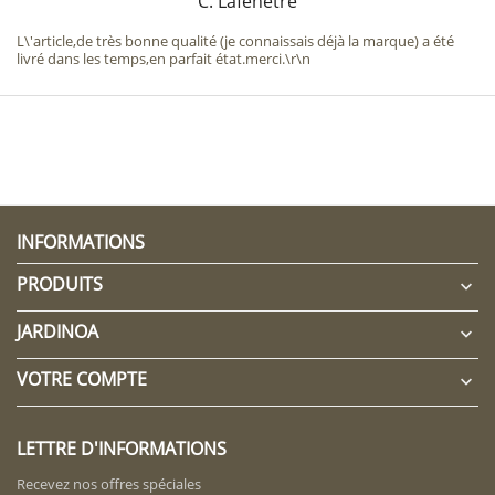
C. Lafenêtre
L\'article,de très bonne qualité (je connaissais déjà la marque) a été
livré dans les temps,en parfait état.merci.\r\n
INFORMATIONS
PRODUITS

JARDINOA

VOTRE COMPTE

LETTRE D'INFORMATIONS
Recevez nos offres spéciales