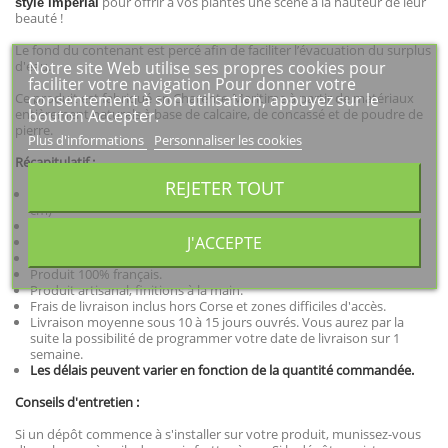
pour offrir à vos plantes une scène à la hauteur de leur
style impérial
beauté !
Le fond du contenant est percé afin de faciliter l’évacuation du surplus
Notre site Web utilise ses propres cookies pour
d'eau.
faciliter votre navigation Pour donner votre
consentement à son utilisation, appuyez sur le
Ce produit est fabriqué en Charente-Maritime à partir de matériaux
bouton Accepter.
entièrement naturels à base de calcaire, de concassé et de poudre de
pierre.
Plus d'informations
Personnaliser les cookies
Récapitulatif :
REJETER TOUT
Dimensions : Ø 50 cm x H 66 cm (dimension de la base 28 cm x 28
cm)
Contenance : 23 Litres
J'ACCEPTE
Poids : 37 kg
Produit résistant au gel et aux UV
Produit 100% français.
Produit artisanal, finitions à la main.
Frais de livraison inclus hors Corse et zones difficiles d'accès.
Livraison moyenne sous 10 à 15 jours ouvrés. Vous aurez par la
suite la possibilité de programmer votre date de livraison sur 1
semaine.
Les délais peuvent varier en fonction de la quantité commandée.
Conseils d'entretien :
Si un dépôt commence à s'installer sur votre produit, munissez-vous