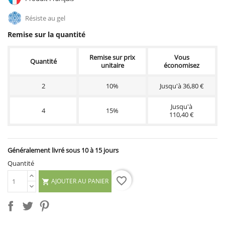
Résiste au gel
Remise sur la quantité
Remise sur prix
Vous
Quantité
unitaire
économisez
2
10%
Jusqu'à 36,80 €
Jusqu'à
4
15%
110,40 €
Généralement livré sous 10 à 15 jours
Quantité
favorite_border
AJOUTER AU PANIER
