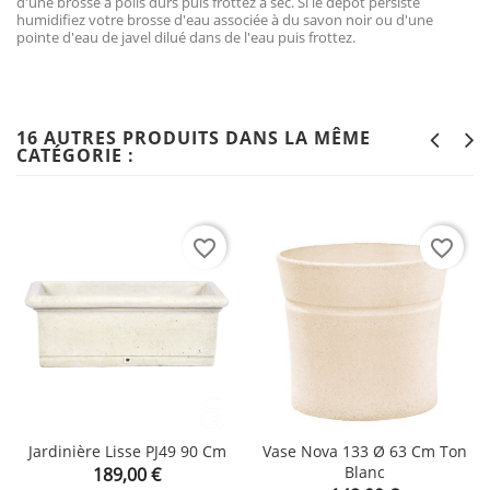
d'une brosse à poils durs puis frottez à sec. Si le dépôt persiste
humidifiez votre brosse d'eau associée à du savon noir ou d'une
pointe d'eau de javel dilué dans de l'eau puis frottez.
16 AUTRES PRODUITS DANS LA MÊME
CATÉGORIE :
favorite_border
favorite_border
Jardinière Lisse PJ49 90 Cm
Vase Nova 133 Ø 63 Cm Ton
Prix
Blanc
189,00 €