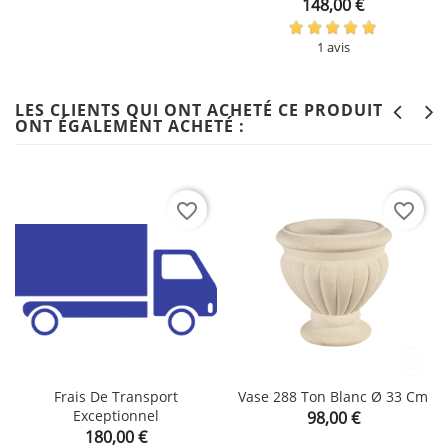
Prix
148,00 €
1 avis
LES CLIENTS QUI ONT ACHETÉ CE PRODUIT
ONT ÉGALEMENT ACHETÉ :
favorite_border
favorite_border
Frais De Transport
Vase 288 Ton Blanc Ø 33 Cm
Exceptionnel
Prix
98,00 €
Prix
180,00 €