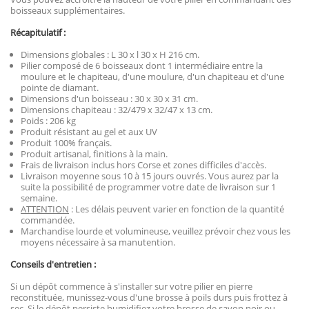
boisseaux supplémentaires.
Récapitulatif :
Dimensions globales : L 30 x l 30 x H 216 cm.
Pilier composé de 6 boisseaux dont 1 intermédiaire entre la
moulure et le chapiteau, d'une moulure, d'un chapiteau et d'une
pointe de diamant.
Dimensions d'un boisseau : 30 x 30 x 31 cm.
Dimensions chapiteau : 32/479 x 32/47 x 13 cm.
Poids : 206 kg
Produit résistant au gel et aux UV
Produit 100% français.
Produit artisanal, finitions à la main.
Frais de livraison inclus hors Corse et zones difficiles d'accès.
Livraison moyenne sous 10 à 15 jours ouvrés. Vous aurez par la
suite la possibilité de programmer votre date de livraison sur 1
semaine.
ATTENTION
: Les délais peuvent varier en fonction de la quantité
commandée.
Marchandise lourde et volumineuse, veuillez prévoir chez vous les
moyens nécessaire à sa manutention.
Conseils d'entretien :
Si un dépôt commence à s'installer sur votre pilier en pierre
reconstituée, munissez-vous d'une brosse à poils durs puis frottez à
sec. Si le dépôt persiste humidifiez votre brosse de savon noir ou