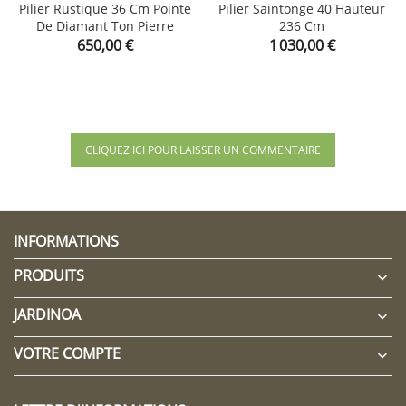
Pilier Rustique 36 Cm Pointe
Pilier Saintonge 40 Hauteur
De Diamant Ton Pierre
236 Cm
Prix
Prix
650,00 €
1 030,00 €
CLIQUEZ ICI POUR LAISSER UN COMMENTAIRE
INFORMATIONS
PRODUITS

JARDINOA

VOTRE COMPTE
