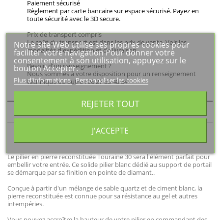
Paiement sécurisé
Règlement par carte bancaire sur espace sécurisé. Payez en
toute sécurité avec le 3D secure.
Prix de transport compris
Le coût du transport est dans les prix de vente. Voir les
Notre site Web utilise ses propres cookies pour
modalités d'expédition et de livraison.
faciliter votre navigation Pour donner votre
consentement à son utilisation, appuyez sur le
Besoin d'un renseignement ?
bouton Accepter.
Nous sommes à votre disposition pour un renseignement
Plus d'informations
Personnaliser les cookies
technique ou autre : 06 27 83 48 34
REJETER TOUT
DESCRIPTION
J'ACCEPTE
DÉTAILS DU PRODUIT
Le pilier en pierre reconstituée Touraine 30 sera l'élément parfait pour
embellir votre entrée. Ce solide pilier blanc dédié au support de portail
se démarque par sa finition en pointe de diamant..
Conçue à partir d'un mélange de sable quartz et de ciment blanc, la
pierre reconstituée est connue pour sa résistance au gel et autres
intempéries.
Vous pouvez accroître la hauteur de votre pilier en commandant des