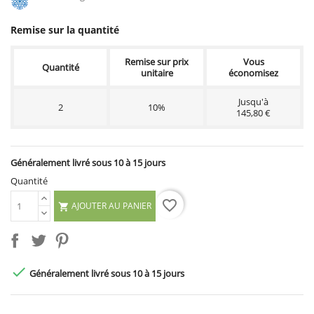
Remise sur la quantité
Remise sur prix
Vous
Quantité
unitaire
économisez
Jusqu'à
2
10%
145,80 €
Généralement livré sous 10 à 15 jours
Quantité
favorite_border
AJOUTER AU PANIER


Généralement livré sous 10 à 15 jours