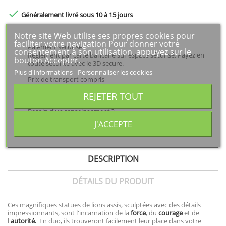

Généralement livré sous 10 à 15 jours
Notre site Web utilise ses propres cookies pour
faciliter votre navigation Pour donner votre
Paiement sécurisé
consentement à son utilisation, appuyez sur le
Règlement par carte bancaire sur espace sécurisé. Payez en
bouton Accepter.
toute sécurité avec le 3D secure.
Plus d'informations
Personnaliser les cookies
Prix de transport compris
Le coût du transport est dans les prix de vente. Voir les
REJETER TOUT
modalités d'expédition et de livraison.
Besoin d'un renseignement ?
Nous sommes à votre disposition pour un renseignement
J'ACCEPTE
technique ou autre : 06 27 83 48 34
DESCRIPTION
DÉTAILS DU PRODUIT
Ces magnifiques statues de lions assis, sculptées avec des détails
impressionnants, sont l'incarnation de la
force
, du
courage
et de
l'
autorité.
En duo, ils trouveront facilement leur place dans votre