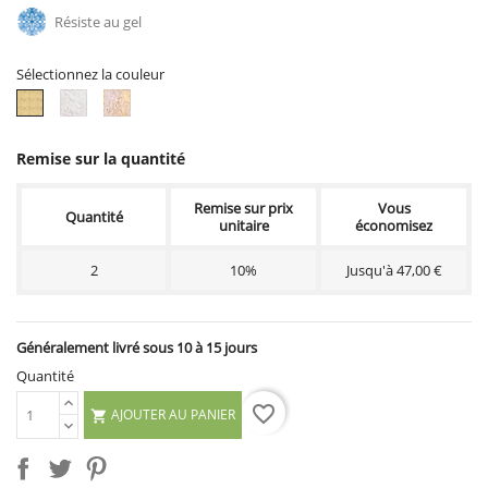
Résiste au gel
Sélectionnez la couleur
Ton
Ton
Ton
vieilli
blanc
pierre
Remise sur la quantité
Remise sur prix
Vous
Quantité
unitaire
économisez
2
10%
Jusqu'à 47,00 €
Généralement livré sous 10 à 15 jours
Quantité
favorite_border
AJOUTER AU PANIER
