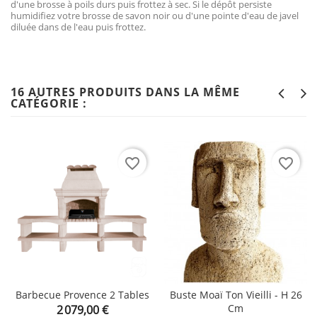
d'une brosse à poils durs puis frottez à sec. Si le dépôt persiste
humidifiez votre brosse de savon noir ou d'une pointe d'eau de javel
diluée dans de l'eau puis frottez.
16 AUTRES PRODUITS DANS LA MÊME
CATÉGORIE :
favorite_border
favorite_border
Barbecue Provence 2 Tables
Buste Moaï Ton Vieilli - H 26
Prix
Cm
2 079,00 €