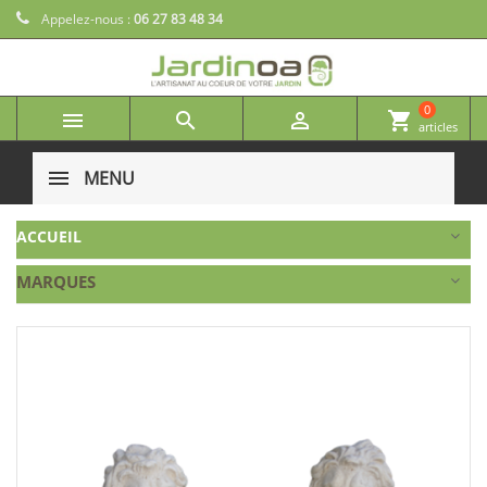
Appelez-nous :
06 27 83 48 34
0



shopping_cart
articles
MENU
ACCUEIL
MARQUES