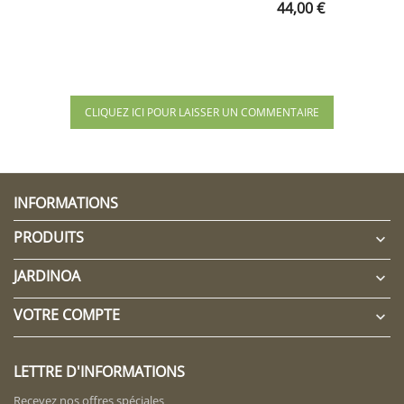
Prix
44,00 €
CLIQUEZ ICI POUR LAISSER UN COMMENTAIRE
INFORMATIONS
PRODUITS

JARDINOA

VOTRE COMPTE

LETTRE D'INFORMATIONS
Recevez nos offres spéciales