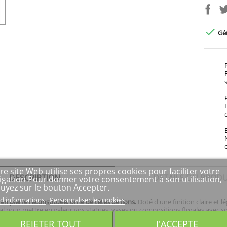

Gén
re site Web utilise ses propres cookies pour faciliter votre
DESCRIPTION
DÉTAILS DU PRODU
igation Pour donner votre consentement à son utilisation,
uyez sur le bouton Accepter.
 d'informations
Personnaliser les cookies
 en pierre reconstituée, orné de têtes de lions.
Doté d'une finition claire et 
al pour mettre en valeur vos statues, vases ou compositions florales avec s
nt extérieur ou intérieur.
REJETER TOUT
J'ACCEPTE