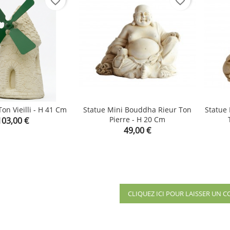
favorite_border
favorite_border
on Vieilli - H 41 Cm
Statue Mini Bouddha Rieur Ton
Statue
rix
Pierre - H 20 Cm
103,00 €


shopping_cart
shopping_cart
Prix
49,00 €
CLIQUEZ ICI POUR LAISSER UN