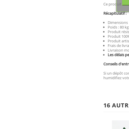
Ce produit est 
Récapitulatif :
Dimensions :
Poids : 80 kg
Produit rési
Produit 100%
Produit artis
Frais de livr
Livraison mo
Les délais p
Conseils d'entr
Si un dépôt com
humidifiez votr
16 AUTR