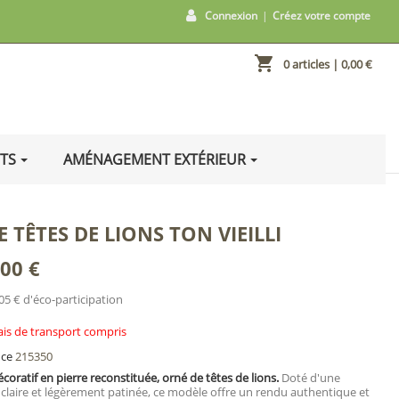
Connexion
|
Créez votre compte
shopping_cart
0 articles
| 0,00 €
ITS
AMÉNAGEMENT EXTÉRIEUR
E TÊTES DE LIONS TON VIEILLI
,00 €
05 € d'éco-participation
ais de transport compris
nce
215350
écoratif en pierre reconstituée, orné de têtes de lions.
Doté d'une
n claire et légèrement patinée, ce modèle offre un rendu authentique et