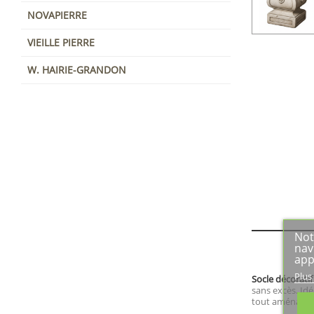
NOVAPIERRE
VIEILLE PIERRE
W. HAIRIE-GRANDON
Not
nav
app
Plus
Socle décoratif
sans excès. Idé
tout aménageme