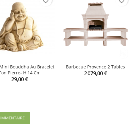
favorite_border
favorite_border
 Mini Bouddha Au Bracelet
Barbecue Provence 2 Tables
Ton Pierre- H 14 Cm
Prix

2 079,00 €

shopping_cart
Prix
29,00 €
 COMMENTAIRE