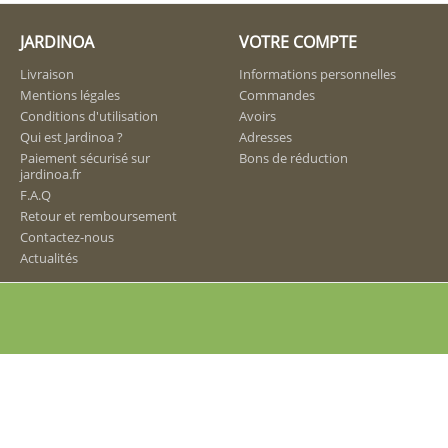
JARDINOA
VOTRE COMPTE
Livraison
Informations personnelles
Mentions légales
Commandes
Conditions d'utilisation
Avoirs
Qui est Jardinoa ?
Adresses
Paiement sécurisé sur
Bons de réduction
jardinoa.fr
F.A.Q
Retour et remboursement
Contactez-nous
Actualités