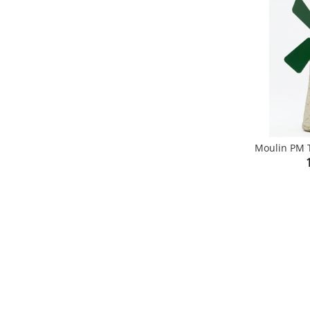
Moulin PM T
P
shopping_cart