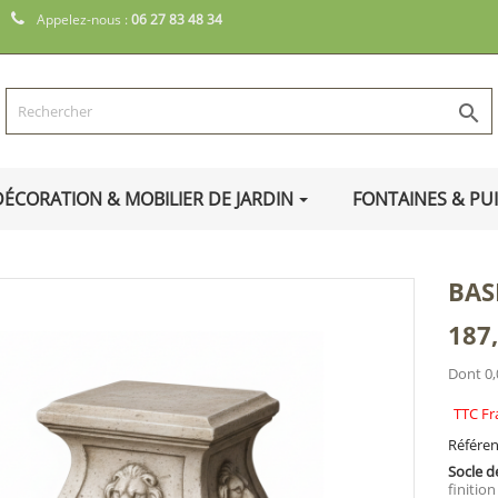
Appelez-nous :
06 27 83 48 34

DÉCORATION & MOBILIER DE JARDIN
FONTAINES & PU
BAS
187
Dont 0,
TTC Fr
Référe
Socle d
finitio