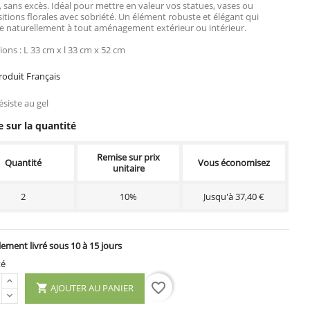
, sans excès. Idéal pour mettre en valeur vos statues, vases ou
tions florales avec sobriété. Un élément robuste et élégant qui
re naturellement à tout aménagement extérieur ou intérieur.
ons : L 33 cm x l 33 cm x 52 cm
oduit Français
siste au gel
 sur la quantité
Remise sur prix
Quantité
Vous économisez
unitaire
2
10%
Jusqu'à 37,40 €
ement livré sous 10 à 15 jours
té
favorite_border
AJOUTER AU PANIER
