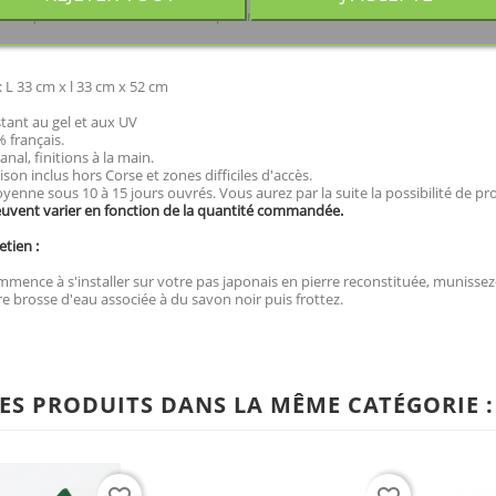
fabriqué en Charente-Maritime à partir de matériaux entièrement naturels à 
 L 33 cm x l 33 cm x 52 cm
stant au gel et aux UV
 français.
anal, finitions à la main.
aison inclus hors Corse et zones difficiles d'accès.
yenne sous 10 à 15 jours ouvrés. Vous aurez par la suite la possibilité de p
euvent varier en fonction de la quantité commandée.
etien :
mence à s'installer sur votre pas japonais en pierre reconstituée, munissez-v
e brosse d'eau associée à du savon noir puis frottez.
ES PRODUITS DANS LA MÊME CATÉGORIE :