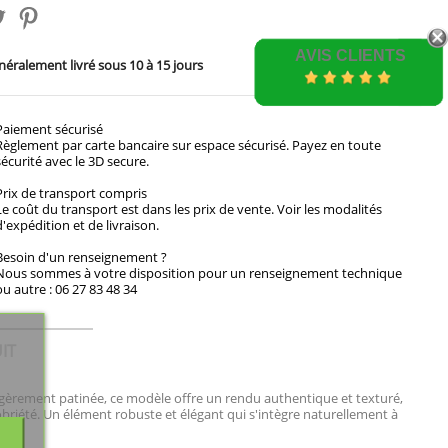
AVIS CLIENTS
éralement livré sous 10 à 15 jours
Paiement sécurisé
Règlement par carte bancaire sur espace sécurisé. Payez en toute
sécurité avec le 3D secure.
Prix de transport compris
Le coût du transport est dans les prix de vente. Voir les modalités
d'expédition et de livraison.
Besoin d'un renseignement ?
Nous sommes à votre disposition pour un renseignement technique
ou autre : 06 27 83 48 34
IT
légèrement patinée, ce modèle offre un rendu authentique et texturé,
obriété. Un élément robuste et élégant qui s'intègre naturellement à