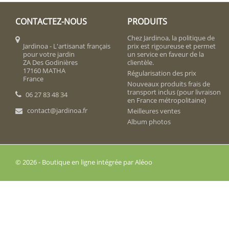
CONTACTEZ-NOUS
PRODUITS
Chez Jardinoa, la politique de
Jardinoa - L'artisanat français
prix est rigoureuse et permet
pour votre jardin
un service en faveur de la
ZA Des Godinières
clientèle.
17160 MATHA
Régularisation des prix
France
Nouveaux produits frais de
transport inclus (pour livraison
06 27 83 48 34
en France métropolitaine)
contact@jardinoa.fr
Meilleures ventes
Album photos
© 2026 - Boutique en ligne intégrée par Aléoo