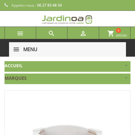
Appelez-nous :
06 27 83 48 34
0



shopping_cart
articles
MENU
ACCUEIL
MARQUES