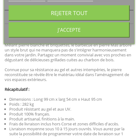
REJETER TOUT
DESCRIPTION
J'ACCEPTE
DÉTAILS DU PRODUIT
Mêlant pierre blanche et briquettes, le barbecue en pierre Mas arbore
un style brut qui ne manquera pas de s'intégrer harmonieusement
dans votre jardin. Partagez un moment convivial avec vos proches en
dégustant de délicieuses grillades cuites au charbon de bois.
Connue pour sa résistance au gel et autres intempéries, le pierre
reconstituée se révèle être le matériau idéal dans l'aménagement de
vos espaces extérieurs.
Récapitulatif :
Dimensions : Long 99 cm x larg 54 cm x Haut 95 cm
Poids : 282 kg
Produit résistant au gel et aux UV.
Produit 100% français.
Produit artisanal, finitions à la main.
Frais de livraison inclus hors Corse et zones difficiles d'accès.
Livraison moyenne sous 10 à 15 jours ouvrés. Vous aurez par la
suite la possibilité de programmer votre date de livraison sur 1