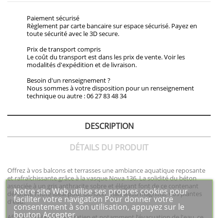
Paiement sécurisé
Règlement par carte bancaire sur espace sécurisé. Payez en
toute sécurité avec le 3D secure.
Prix de transport compris
Le coût du transport est dans les prix de vente. Voir les
modalités d'expédition et de livraison.
Besoin d'un renseignement ?
Nous sommes à votre disposition pour un renseignement
technique ou autre : 06 27 83 48 34
DESCRIPTION
DÉTAILS DU PRODUIT
Offrez à vos balcons et terrasses une ambiance aquatique reposante
et rafraîchissante grâce à la vasque Nova 136. La solidité du béton
associée à un gris anthracite sobre et élégant font de ce contenant
Notre site Web utilise ses propres cookies pour
décoratif l'hôte idéal pour dorloter mais aussi magnifier vos plantes
faciliter votre navigation Pour donner votre
d'eau.
consentement à son utilisation, appuyez sur le
bouton Accepter.
Afin de faciliter son entretien et notamment l’évacuation de l'eau, ce