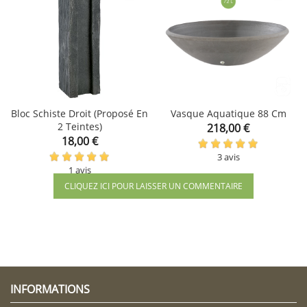
Bloc Schiste Droit (proposé En
Vasque Aquatique 88 Cm
2 Teintes)
Prix
218,00 €
Prix
18,00 €
3 avis
1 avis
CLIQUEZ ICI POUR LAISSER UN COMMENTAIRE
INFORMATIONS