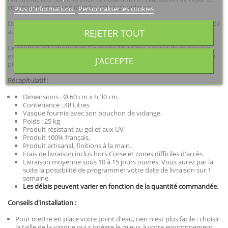
contenant est équipé d'un bouchon de vidange.
Plus d'informations
Personnaliser les cookies
De grande qualité, la pierre reconstituée est connue pour sa résistance
REJETER TOUT
au gel et autres intempéries.
Ce produit est fabriqué en Charente-Maritime à partir de matériaux
entièrement naturels à base de calcaire, de concassé et de poudre de
J'ACCEPTE
pierre.
Récapitulatif :
Dimensions : Ø 60 cm x h 30 cm.
Contenance : 48 Litres
Vasque fournie avec son bouchon de vidange.
Poids : 25 kg
Produit résistant au gel et aux UV
Produit 100% français.
Produit artisanal, finitions à la main.
Frais de livraison inclus hors Corse et zones difficiles d'accès.
Livraison moyenne sous 10 à 15 jours ouvrés. Vous aurez par la
suite la possibilité de programmer votre date de livraison sur 1
semaine.
Les délais peuvent varier en fonction de la quantité commandée.
Conseils d'installation :
Pour mettre en place votre point d'eau, rien n'est plus facile : choisir
la taille de la vasque qui s'intègre le mieux à votre environnement,