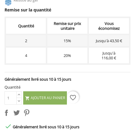
Résiste au gel
Remise sur la quantité
Remise sur prix
Vous
Quantité
unitaire
économisez
2
15%
Jusqu'à 43,50 €
Jusqu'à
4
20%
116,00 €
Généralement livré sous 10 à 15 jours
Quantité
favorite_border
AJOUTER AU PANIER


Généralement livré sous 10 à 15 jours