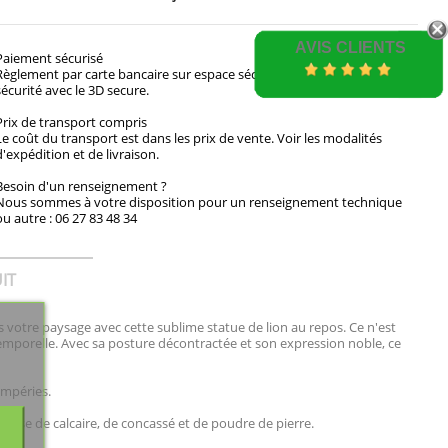
AVIS CLIENTS
Paiement sécurisé
Règlement par carte bancaire sur espace sécurisé. Payez en toute
sécurité avec le 3D secure.
Prix de transport compris
Le coût du transport est dans les prix de vente. Voir les modalités
d'expédition et de livraison.
Besoin d'un renseignement ?
Nous sommes à votre disposition pour un renseignement technique
ou autre : 06 27 83 48 34
IT
 votre paysage avec cette sublime statue de lion au repos. Ce n'est
emporelle. Avec sa posture décontractée et son expression noble, ce
empéries.
base de calcaire, de concassé et de poudre de pierre.