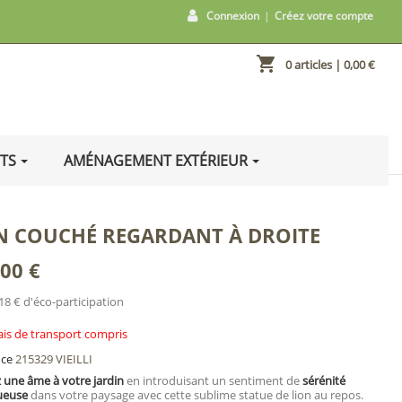
Connexion
|
Créez votre compte
shopping_cart
0 articles
| 0,00 €
ITS
AMÉNAGEMENT EXTÉRIEUR
N COUCHÉ REGARDANT À DROITE
,00 €
18 € d'éco-participation
ais de transport compris
nce
215329 VIEILLI
 une âme à votre jardin
en introduisant un sentiment de
sérénité
ueuse
dans votre paysage avec cette sublime statue de lion au repos.