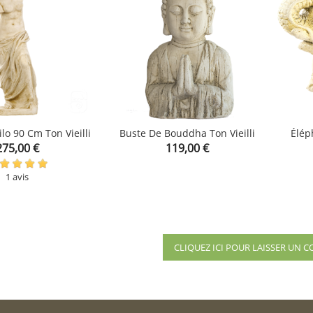
lo 90 Cm Ton Vieilli
Buste De Bouddha Ton Vieilli
Élép
rix
Prix
275,00 €

119,00 €

shopping_cart
shopping_cart
1 avis
CLIQUEZ ICI POUR LAISSER UN