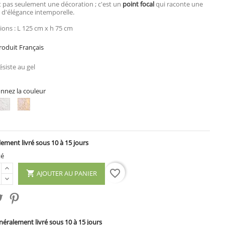
t pas seulement une décoration ; c'est un
point focal
qui raconte une
e d'élégance intemporelle.
ons : L 125 cm x h 75 cm
oduit Français
siste au gel
onnez la couleur
n
Ton
Ton
li
blanc
pierre
ement livré sous 10 à 15 jours
té
favorite_border
AJOUTER AU PANIER

éralement livré sous 10 à 15 jours