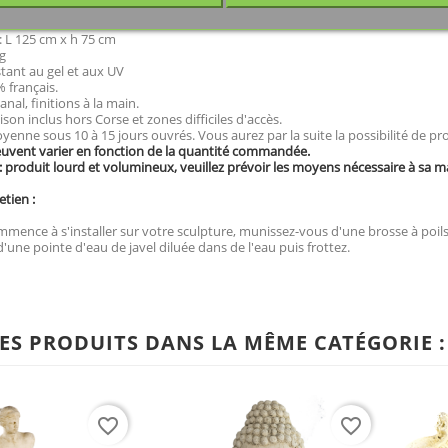
 L 125 cm x h 75 cm
g
stant au gel et aux UV
 français.
anal, finitions à la main.
aison inclus hors Corse et zones difficiles d'accès.
yenne sous 10 à 15 jours ouvrés. Vous aurez par la suite la possibilité de p
euvent varier en fonction de la quantité commandée.
produit lourd et volumineux, veuillez prévoir les moyens nécessaire à sa 
etien :
mence à s'installer sur votre sculpture, munissez-vous d'une brosse à poils d
'une pointe d'eau de javel diluée dans de l'eau puis frottez.
ES PRODUITS DANS LA MÊME CATÉGORIE :
favorite_border
favorite_border