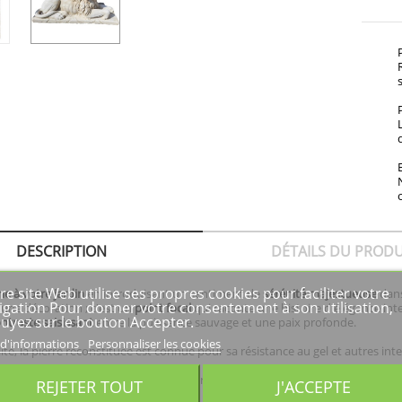
DESCRIPTION
DÉTAILS DU PRODU
re site Web utilise ses propres cookies pour faciliter votre
e à votre jardin
en introduisant un sentiment de
sérénité majestueuse
dans
igation Pour donner votre consentement à son utilisation,
une décoration ; c'est un
point focal
qui raconte une histoire d'élégance int
uyez sur le bouton Accepter.
ntraste saisissant
entre la puissance sauvage et une paix profonde.
 d'informations
Personnaliser les cookies
té, la pierre reconstituée est connue pour sa résistance au gel et autres int
fabriqué en Charente-Maritime à partir de matériaux entièrement naturels à 
REJETER TOUT
J'ACCEPTE