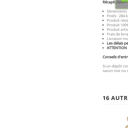
Récapitulatif :
Dimensions :
Poids : 284 k
Produit rési
Produit 100%
Produit artis
Frais de livr
Livraison mo
Les délais p
ATTENTION : 
Conseils d'entr
Si un dépôt com
savon noir ou d
16 AUTR