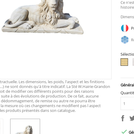
Ce n'es
histoir
Dimensi
Pr
Ré
Sélecti
To
vieil
actuelle. Les dimensions, les poids, l'aspect et les finitions
Général
…) ne sont donnés qu'à titre indicatif. La Sté W.Hairie-Grandon
roit de modifier ces différents points pour des raisons
Quanti
suite à des évolutions de production. De ce fait, aucune
e dédommagement, de remise ou autre ne pourra être
 la mesure où ces changements ne modifient pas l aspect
 des produits présentés dans son catalogue.

Gén