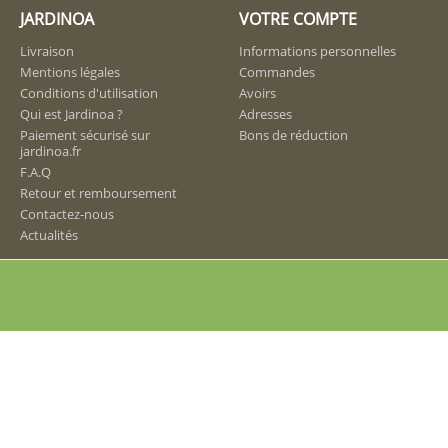
JARDINOA
VOTRE COMPTE
Livraison
Informations personnelles
Mentions légales
Commandes
Conditions d'utilisation
Avoirs
Qui est Jardinoa ?
Adresses
Paiement sécurisé sur
Bons de réduction
jardinoa.fr
F.A.Q
Retour et remboursement
Contactez-nous
Actualités