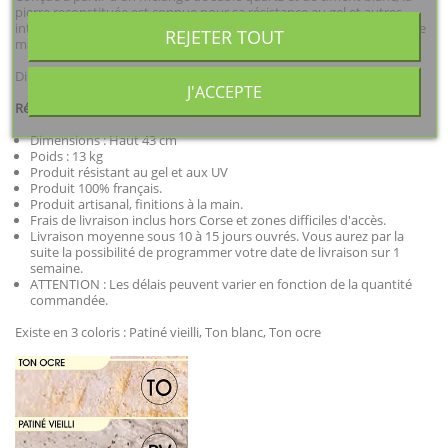
pierre reconstituée est connue pour sa résistance au gel et autres
intempéries. Ce produit est fabriqué en Charente Maritime à partir de
REJETER TOUT
matériaux extraits de carrières du sud ouest de la France.
Dimensions : Haut 43 cm
J'ACCEPTE
Récapitulatif :
Dimensions : Haut 43 cm
Poids : 13 kg
Produit résistant au gel et aux UV
Produit 100% français.
Produit artisanal, finitions à la main.
Frais de livraison inclus hors Corse et zones difficiles d'accès.
Livraison moyenne sous 10 à 15 jours ouvrés. Vous aurez par la
suite la possibilité de programmer votre date de livraison sur 1
semaine.
ATTENTION : Les délais peuvent varier en fonction de la quantité
commandée.
Existe en 3 coloris : Patiné vieilli, Ton blanc, Ton ocre