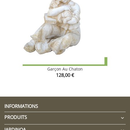
CLIQUEZ ICI POUR LAISSER UN COMMENTAIRE
Garçon Au Chaton
Prix
128,00 €
INFORMATIONS
PRODUITS

JARDINOA