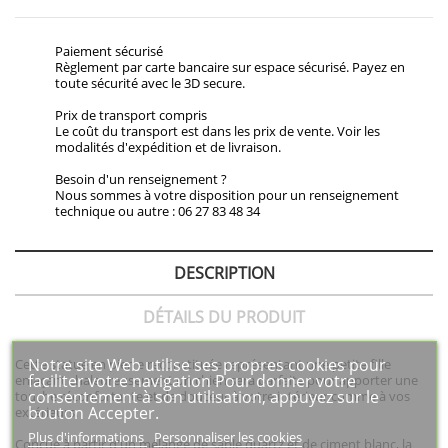
Paiement sécurisé
Règlement par carte bancaire sur espace sécurisé. Payez en
toute sécurité avec le 3D secure.
Prix de transport compris
Le coût du transport est dans les prix de vente. Voir les
modalités d'expédition et de livraison.
Besoin d'un renseignement ?
Nous sommes à votre disposition pour un renseignement
technique ou autre : 06 27 83 48 34
DESCRIPTION
DÉTAILS DU PRODUIT
Notre site Web utilise ses propres cookies pour
Cette statue en pierre reconstituée représentant une petite fille
faciliter votre navigation Pour donner votre
enlaçant chaleureusement un chien sera parfaite pour apporter une
consentement à son utilisation, appuyez sur le
touche réconfortante et de douceur à votre intérieur comme à vos
bouton Accepter.
extérieurs.
Plus d'informations
Personnaliser les cookies
Conçue à partir d'un mélange de sable quartz et de ciment blanc, la