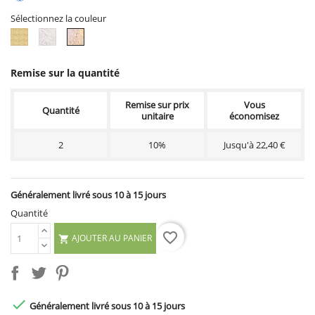
Sélectionnez la couleur
Ton
Ton
Ton
vieilli
blanc
pierre
Remise sur la quantité
Remise sur prix
Vous
Quantité
unitaire
économisez
2
10%
Jusqu'à 22,40 €
Généralement livré sous 10 à 15 jours
Quantité
favorite_border
AJOUTER AU PANIER


Généralement livré sous 10 à 15 jours