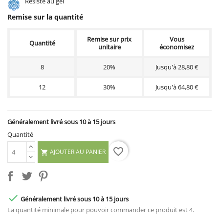
Résiste au gel
Remise sur la quantité
Remise sur prix
Vous
Quantité
unitaire
économisez
8
20%
Jusqu'à 28,80 €
12
30%
Jusqu'à 64,80 €
Généralement livré sous 10 à 15 jours
Quantité
favorite_border
AJOUTER AU PANIER


Généralement livré sous 10 à 15 jours
La quantité minimale pour pouvoir commander ce produit est 4.