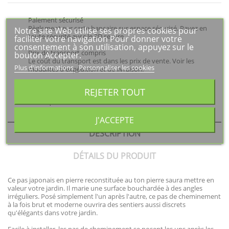
Paiement sécurisé
Règlement par carte bancaire sur espace sécurisé. Payez en
Notre site Web utilise ses propres cookies pour
toute sécurité avec le 3D secure.
faciliter votre navigation Pour donner votre
consentement à son utilisation, appuyez sur le
Prix de transport compris
bouton Accepter.
Le coût du transport est dans les prix de vente. Voir les
Plus d'informations
Personnaliser les cookies
modalités d'expédition et de livraison.
Besoin d'un renseignement ?
REJETER TOUT
Nous sommes à votre disposition pour un renseignement
technique ou autre : 06 27 83 48 34
J'ACCEPTE
DESCRIPTION
DÉTAILS DU PRODUIT
Ce pas japonais en pierre reconstituée au ton pierre saura mettre en
valeur votre jardin. Il marie une surface bouchardée à des angles
irréguliers. Posé simplement l'un après l'autre, ce pas de cheminement
à la fois brut et moderne ouvrira des sentiers aussi discrets
qu'élégants dans votre jardin.