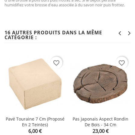
d'une brosse à poils durs puis frottez à sec. Si le dépôt persiste
humidifiez votre brosse d'eau associée à du savon noir puis frottez.
16 AUTRES PRODUITS DANS LA MÊME
CATÉGORIE :
favorite_border
favorite_border
Pavé Touraine 7 Cm (proposé
Pas Japonais Aspect Rondin
En 2 Teintes)
De Bois - 34 Cm
Prix
Prix
6,00 €
23,00 €