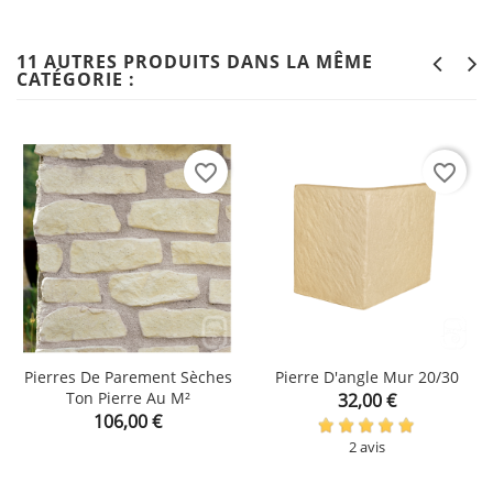
11 AUTRES PRODUITS DANS LA MÊME
CATÉGORIE :
favorite_border
favorite_border
Pierres De Parement Sèches
Pierre D'angle Mur 20/30
Ton Pierre Au M²
Prix
32,00 €
Prix
106,00 €
2 avis