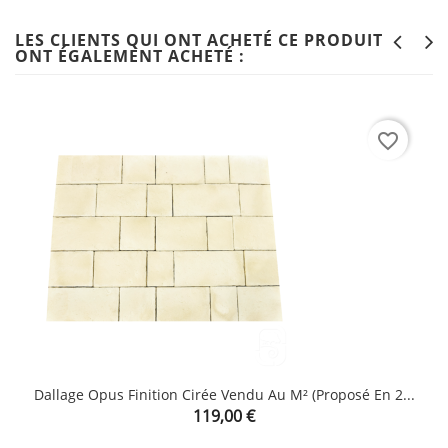
LES CLIENTS QUI ONT ACHETÉ CE PRODUIT
ONT ÉGALEMENT ACHETÉ :
favorite_border
Dallage Opus Finition Cirée Vendu Au M² (proposé En 2...
Prix
119,00 €
CLIQUEZ ICI POUR LAISSER UN COMMENTAIRE