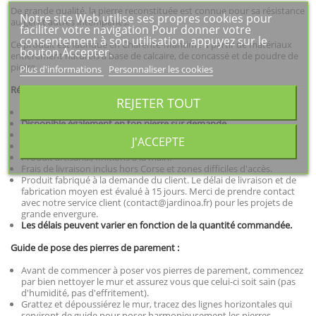
De grande qualité, la pierre reconstituée est connue pour sa résistance
Notre site Web utilise ses propres cookies pour
au gel et autres intempéries.
faciliter votre navigation Pour donner votre
consentement à son utilisation, appuyez sur le
Ce produit est fabriqué en Charente-Maritime à partir de matériaux
bouton Accepter.
entièrement naturels à base de calcaire, de concassé et de poudre de
pierre.
Plus d'informations
Personnaliser les cookies
Récapitulatif :
REJETER TOUT
Poids : 35 kg
Disponible également en ton pierre sur demande.
Produit résistant au gel et aux UV
J'ACCEPTE
Produit 100% français.
Produit artisanal, finitions à la main.
Frais de livraison inclus hors Corse et zones difficiles d'accès.
Produit fabriqué à la demande du client. Le délai de livraison et de
fabrication moyen est évalué à 15 jours. Merci de prendre contact
avec notre service client (contact@jardinoa.fr) pour les projets de
grande envergure.
Les délais peuvent varier en fonction de la quantité commandée.
Guide de pose des pierres de parement :
Avant de commencer à poser vos pierres de parement, commencez
par bien nettoyer le mur et assurez vous que celui-ci soit sain (pas
d'humidité, pas d'effritement).
Grattez et dépoussiérez le mur, tracez des lignes horizontales qui
serviront de guide pour poser harmonieusement les pierres.