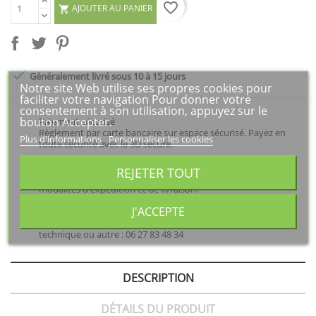
favorite_border
AJOUTER AU PANIER


Généralement livré sous 10 à 15 jours
Notre site Web utilise ses propres cookies pour
faciliter votre navigation Pour donner votre
consentement à son utilisation, appuyez sur le
bouton Accepter.
Paiement sécurisé
Règlement par carte bancaire sur espace sécurisé. Payez en
Plus d'informations
Personnaliser les cookies
toute sécurité avec le 3D secure.
Prix de transport compris
REJETER TOUT
Le coût du transport est dans les prix de vente. Voir les
modalités d'expédition et de livraison.
J'ACCEPTE
Besoin d'un renseignement ?
Nous sommes à votre disposition pour un renseignement
technique ou autre : 06 27 83 48 34
DESCRIPTION
DÉTAILS DU PRODUIT