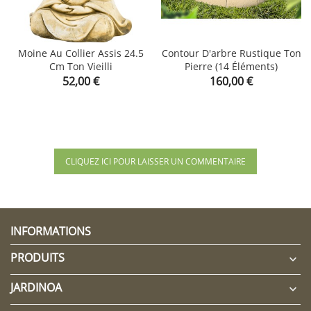
Moine Au Collier Assis 24.5
Contour D'arbre Rustique Ton
Cm Ton Vieilli
Pierre (14 Éléments)
Prix
Prix
52,00 €
160,00 €
CLIQUEZ ICI POUR LAISSER UN COMMENTAIRE
INFORMATIONS
PRODUITS

JARDINOA
