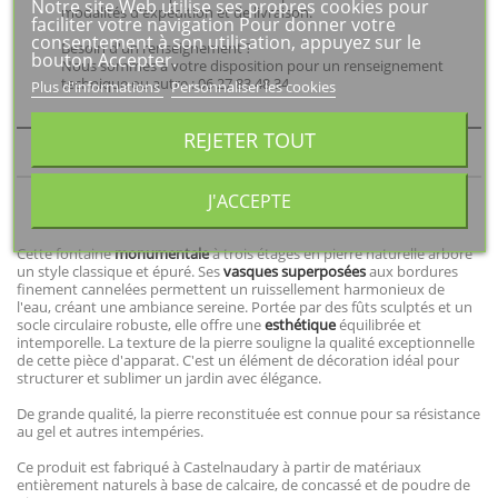
Notre site Web utilise ses propres cookies pour
modalités d'expédition et de livraison.
faciliter votre navigation Pour donner votre
consentement à son utilisation, appuyez sur le
Besoin d'un renseignement ?
bouton Accepter.
Nous sommes à votre disposition pour un renseignement
technique ou autre : 06 27 83 48 34
Plus d'informations
Personnaliser les cookies
REJETER TOUT
DESCRIPTION
J'ACCEPTE
DÉTAILS DU PRODUIT
Cette fontaine
monumentale
à trois étages en pierre naturelle arbore
un style classique et épuré. Ses
vasques superposées
aux bordures
finement cannelées permettent un ruissellement harmonieux de
l'eau, créant une ambiance sereine. Portée par des fûts sculptés et un
socle circulaire robuste, elle offre une
esthétique
équilibrée et
intemporelle. La texture de la pierre souligne la qualité exceptionnelle
de cette pièce d'apparat. C'est un élément de décoration idéal pour
structurer et sublimer un jardin avec élégance.
De grande qualité, la pierre reconstituée est connue pour sa résistance
au gel et autres intempéries.
Ce produit est fabriqué à Castelnaudary à partir de matériaux
entièrement naturels à base de calcaire, de concassé et de poudre de