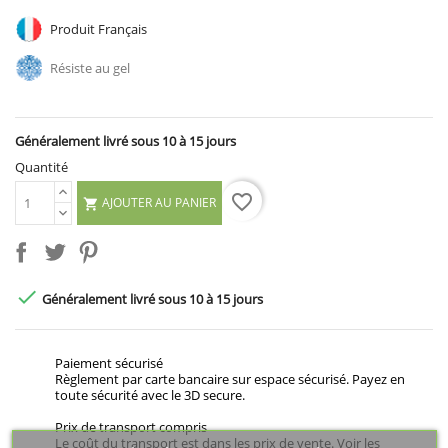
Produit Français
Résiste au gel
Généralement livré sous 10 à 15 jours
Quantité
favorite_border
AJOUTER AU PANIER


Généralement livré sous 10 à 15 jours
Paiement sécurisé
Règlement par carte bancaire sur espace sécurisé. Payez en
toute sécurité avec le 3D secure.
Prix de transport compris
Le coût du transport est dans les prix de vente. Voir les