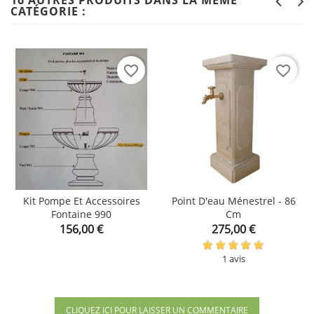
16 AUTRES PRODUITS DANS LA MÊME
CATÉGORIE :
favorite_border
favorite_border
Kit Pompe Et Accessoires
Point D'eau Ménestrel - 86
Fontaine 990
Cm
Prix
Prix
156,00 €
275,00 €
1 avis
CLIQUEZ ICI POUR LAISSER UN COMMENTAIRE