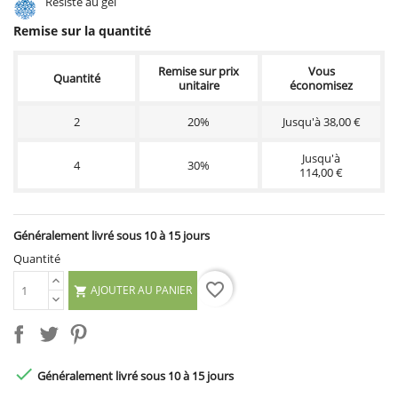
Résiste au gel
Remise sur la quantité
Remise sur prix
Vous
Quantité
unitaire
économisez
2
20%
Jusqu'à 38,00 €
Jusqu'à
4
30%
114,00 €
Généralement livré sous 10 à 15 jours
Quantité
favorite_border
AJOUTER AU PANIER


Généralement livré sous 10 à 15 jours