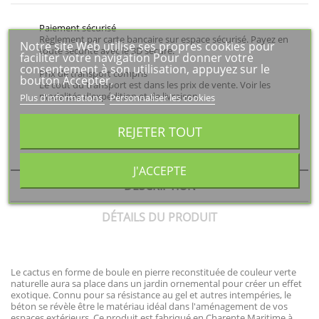
Paiement sécurisé
Règlement par carte bancaire sur espace sécurisé. Payez en
Notre site Web utilise ses propres cookies pour
toute sécurité avec le 3D secure.
faciliter votre navigation Pour donner votre
consentement à son utilisation, appuyez sur le
Prix de transport compris
bouton Accepter.
Le coût du transport est dans les prix de vente. Voir les
modalités d'expédition et de livraison.
Plus d'informations
Personnaliser les cookies
Besoin d'un renseignement ?
REJETER TOUT
Nous sommes à votre disposition pour un renseignement
technique ou autre : 06 27 83 48 34
J'ACCEPTE
DESCRIPTION
DÉTAILS DU PRODUIT
Le cactus en forme de boule en pierre reconstituée de couleur verte
naturelle aura sa place dans un jardin ornemental pour créer un effet
exotique. Connu pour sa résistance au gel et autres intempéries, le
béton se révèle être le matériau idéal dans l'aménagement de vos
espaces extérieurs. Ce produit est fabriqué en Charente Maritime à