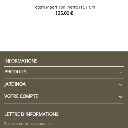
Totem Maori Ton Pierre H 51 Cm
Prix
125,00 €
CLIQUEZ ICI POUR LAISSER UN COMMENTAIRE
INFORMATIONS
PRODUITS

JARDINOA

VOTRE COMPTE

LETTRE D'INFORMATIONS
Recevez nos offres spéciales