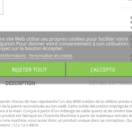
re site Web utilise ses propres cookies pour faciliter votre
igation Pour donner votre consentement à son utilisation,
uyez sur le bouton Accepter.
 d'informations
Personnaliser les cookies
REJETER TOUT
J'ACCEPTE
DESCRIPTION
DÉTAILS DU PRODU
uerrier chinois de Xian représente l'un des 8000 soldats de la célèbre armée
r de la pierre reconstituée au ton vieilli. Cette solide décoration imprégnée d
tions à la main. Conçue à partir d'un mélange de sable quartz et de ciment bla
 produit est fabriqué en Charente Maritime à partir de matériaux extraits d
 qu'une machine, vous aurez donc un produit unique dans sa conception. Qu
nsions : 12 x 12 x 49cm.