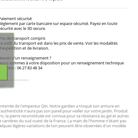
Paiement sécurisé
Règlement par carte bancaire sur espace sécurisé. Payez en toute
sécurité avec le 3D secure.
Prix de transport compris
Le coût du transport est dans les prix de vente. Voir les modalités
d'expédition et de livraison.
Besoin d'un renseignement ?
Nous sommes à votre disposition pour un renseignement technique
ou autre : 06 27 83 48 34
IT
 enterrée de l'empereur Qin. Notre gardien a troqué son armure en
'authenticité n'aura pas son pareil pour veiller sur votre jardin. Produit
nc, la pierre reconstituée est connue pour sa résistance au gel et autres
e carrières du sud ouest de la France. La main de l'homme n'étant pas
elques légères variations de ton peuvent être observées d'un modèle