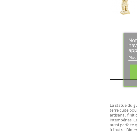
Not
nav
app
Plus
La statue du g
terre cuite pou
artisanal, fini
intempéries. Ce
aussi parfaite
à l'autre. Dime