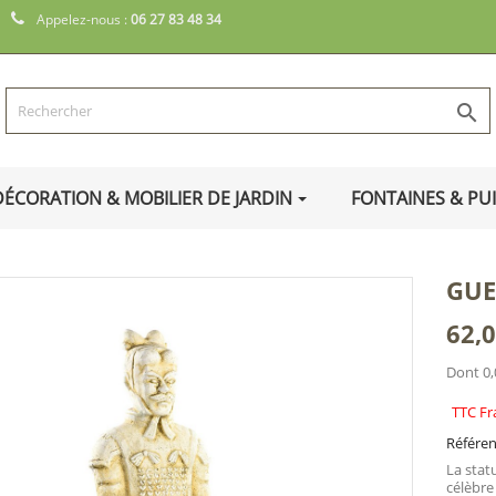
Appelez-nous :
06 27 83 48 34

DÉCORATION & MOBILIER DE JARDIN
FONTAINES & PU
GUE
62,0
Dont 0,
TTC Fr
Référe
La stat
célèbre