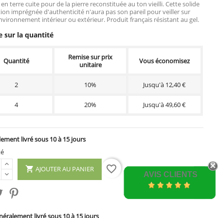
en terre cuite pour de la pierre reconstituée au ton vieilli. Cette solide
ion imprégnée d'authenticité n'aura pas son pareil pour veiller sur
nvironnement intérieur ou extérieur. Produit français résistant au gel.
 sur la quantité
Remise sur prix
Quantité
Vous économisez
unitaire
2
10%
Jusqu'à 12,40 €
4
20%
Jusqu'à 49,60 €
ement livré sous 10 à 15 jours
té
favorite_border
AJOUTER AU PANIER

AVIS CLIENTS
éralement livré sous 10 à 15 jours