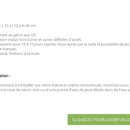
L 12 x l 12 x H 49 cm.
stant au gel et aux UV
aison inclus hors Corse et zones difficiles d'accès.
yenne sous 10 à 15 jours ouvrés. Vous aurez par la suite la possibilité de p
 français.
anal, finitions à la main.
etien :
mence à s'installer sur votre statue en pierre reconstituée, munissez-vous d'
e brosse de savon noir ou d'une pointe d'eau de javel diluée dans de l'eau p
CLIQUEZ ICI POUR LAISSER UN