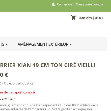
Connexion
|
Créez votre compte
shopping_cart
0 articles
| 0,00 €
ITS
AMÉNAGEMENT EXTÉRIEUR
RRIER XIAN 49 CM TON CIRÉ VIEILLI
0 €
01 € d'éco-participation
ais de transport compris
nce
215267
ue du guerrier chinois de Xian représente l'un des 8000 soldats de la
 armée enterrée de l'empereur Qin. Notre gardien a troqué son