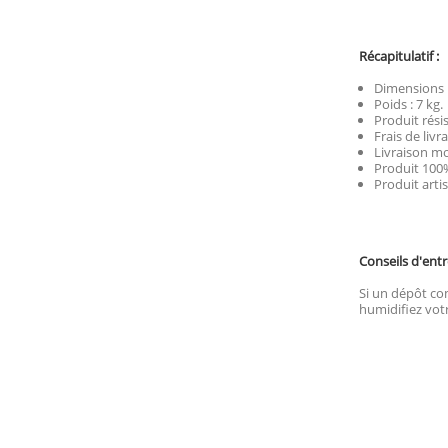
Récapitulatif :
Dimensions : 
Poids : 7 kg.
Produit rési
Frais de livr
Livraison mo
Produit 100%
Produit artis
Conseils d'entr
Si un dépôt com
humidifiez votr