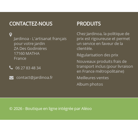
CONTACTEZ-NOUS
PRODUITS
Chez Jardinoa, la politique de
Jardinoa - L'artisanat français
prix est rigoureuse et permet
pour votre jardin
un service en faveur de la
ZA Des Godinières
clientèle.
17160 MATHA
Régularisation des prix
France
Nouveaux produits frais de
transport inclus (pour livraison
06 27 83 48 34
en France métropolitaine)
contact@jardinoa.fr
Meilleures ventes
Album photos
© 2026 - Boutique en ligne intégrée par Aléoo