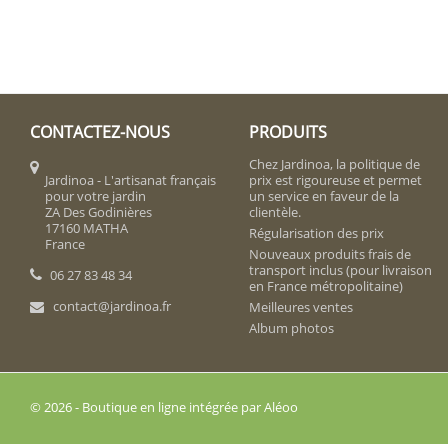
CONTACTEZ-NOUS
PRODUITS
Chez Jardinoa, la politique de
Jardinoa - L'artisanat français
prix est rigoureuse et permet
pour votre jardin
un service en faveur de la
ZA Des Godinières
clientèle.
17160 MATHA
Régularisation des prix
France
Nouveaux produits frais de
transport inclus (pour livraison
06 27 83 48 34
en France métropolitaine)
contact@jardinoa.fr
Meilleures ventes
Album photos
© 2026 - Boutique en ligne intégrée par Aléoo