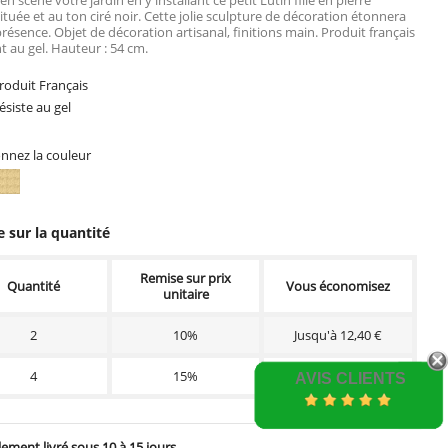
ituée et au ton ciré noir. Cette jolie sculpture de décoration étonnera
présence. Objet de décoration artisanal, finitions main. Produit français
nt au gel. Hauteur : 54 cm.
oduit Français
siste au gel
onnez la couleur
Ton
vieilli
r
 sur la quantité
Remise sur prix
Quantité
Vous économisez
unitaire
2
10%
Jusqu'à 12,40 €
4
15%
Jusqu'à 37,20 €
AVIS CLIENTS
ement livré sous 10 à 15 jours