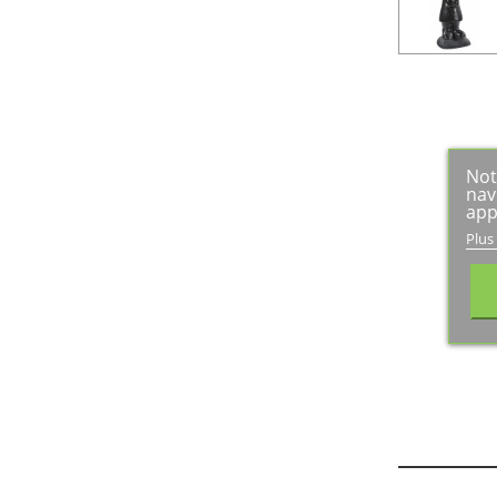
Not
nav
app
Plus