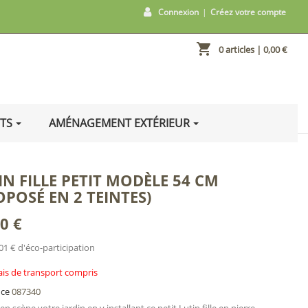
Connexion
|
Créez votre compte
shopping_cart
0 articles
| 0,00 €
ITS
AMÉNAGEMENT EXTÉRIEUR
IN FILLE PETIT MODÈLE 54 CM
OPOSÉ EN 2 TEINTES)
0 €
01 € d'éco-participation
ais de transport compris
nce
087340
n scène votre jardin en y installant ce petit Lutin fille en pierre