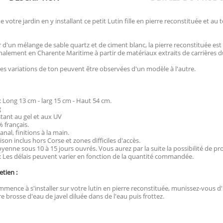
 votre jardin en y installant ce petit Lutin fille en pierre reconstituée et au 
 d'un mélange de sable quartz et de ciment blanc, la pierre reconstituée est
nalement en Charente Maritime à partir de matériaux extraits de carrières d
es variations de ton peuvent être observées d'un modèle à l'autre.
 Long 13 cm - larg 15 cm - Haut 54 cm.
g
stant au gel et aux UV
 français.
anal, finitions à la main.
aison inclus hors Corse et zones difficiles d'accès.
yenne sous 10 à 15 jours ouvrés. Vous aurez par la suite la possibilité de p
Les délais peuvent varier en fonction de la quantité commandée.
etien :
mence à s'installer sur votre lutin en pierre reconstituée, munissez-vous d'un
e brosse d'eau de javel diluée dans de l'eau puis frottez.