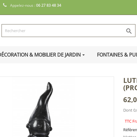
Appelez-nous :
06 27 83 48 34

DÉCORATION & MOBILIER DE JARDIN
FONTAINES & PU
LUT
(PR
62,0
Dont 0,
TTC Fr
Référe
Mettez e