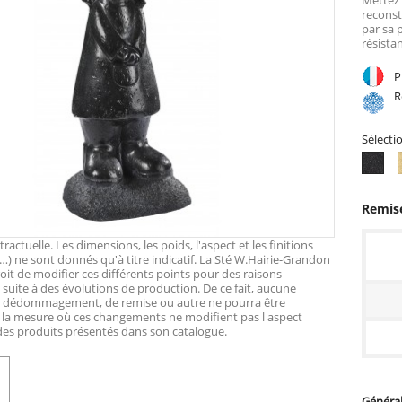
reconst
par sa 
résista
Pr
Ré
Sélecti
ton
ciré
noi
Remise
actuelle. Les dimensions, les poids, l'aspect et les finitions
…) ne sont donnés qu'à titre indicatif. La Sté W.Hairie-Grandon
roit de modifier ces différents points pour des raisons
suite à des évolutions de production. De ce fait, aucune
e dédommagement, de remise ou autre ne pourra être
 la mesure où ces changements ne modifient pas l aspect
 des produits présentés dans son catalogue.
Général