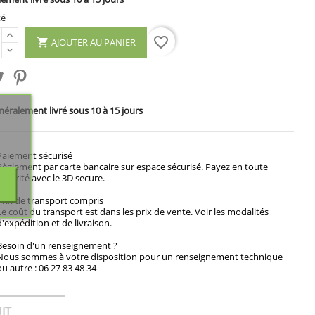
té
favorite_border
AJOUTER AU PANIER

éralement livré sous 10 à 15 jours
Paiement sécurisé
Règlement par carte bancaire sur espace sécurisé. Payez en toute
sécurité avec le 3D secure.
Prix de transport compris
Le coût du transport est dans les prix de vente. Voir les modalités
d'expédition et de livraison.
Besoin d'un renseignement ?
Nous sommes à votre disposition pour un renseignement technique
ou autre : 06 27 83 48 34
IT