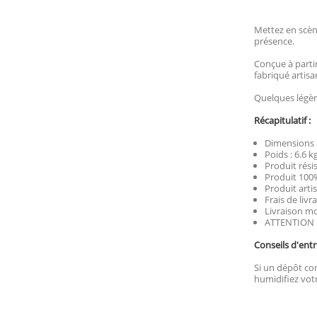
Mettez en scène
présence.
Conçue à partir
fabriqué artisa
Quelques légèr
Récapitulatif :
Dimensions :
Poids : 6.6 k
Produit rési
Produit 100%
Produit artis
Frais de livr
Livraison mo
ATTENTION : 
Conseils d'entr
Si un dépôt com
humidifiez votr