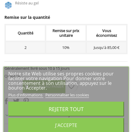
Résiste au gel
Remise sur la quantité
Remise sur prix
Vous
Quantité
unitaire
économisez
2
10%
Jusqu'à 85,00 €
Généralement livré sous 10 à 15 jours
Notre site Web utilise ses propres cookies pour
Quantité
faciliter votre navigation Pour donner votre
consentement à son utilisation, appuyez sur le
favorite_border
AJOUTER AU PANIER

bouton Accepter.
Plus d'informations
Personnaliser les cookies
REJETER TOUT

Généralement livré sous 10 à 15 jours
J'ACCEPTE