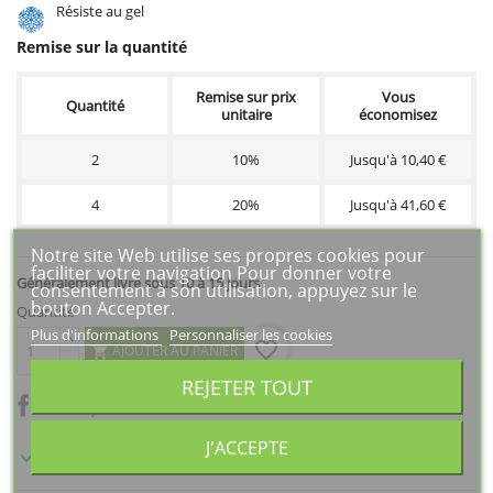
Résiste au gel
Remise sur la quantité
Remise sur prix
Vous
Quantité
unitaire
économisez
2
10%
Jusqu'à 10,40 €
4
20%
Jusqu'à 41,60 €
Notre site Web utilise ses propres cookies pour
faciliter votre navigation Pour donner votre
Généralement livré sous 10 à 15 jours
consentement à son utilisation, appuyez sur le
bouton Accepter.
Quantité
Plus d'informations
Personnaliser les cookies
favorite_border
AJOUTER AU PANIER

REJETER TOUT
J'ACCEPTE

Généralement livré sous 10 à 15 jours