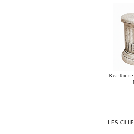
Base Ronde 
P
shopping_cart
LES CLI