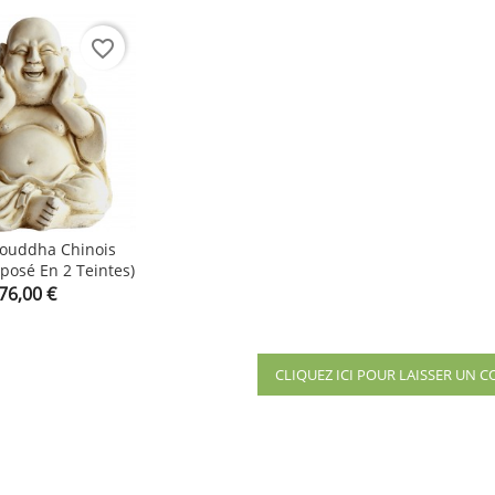
favorite_border
Bouddha Chinois
oposé En 2 Teintes)

Prix
76,00 €
CLIQUEZ ICI POUR LAISSER UN