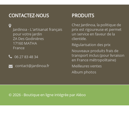
CONTACTEZ-NOUS
PRODUITS
Chez Jardinoa, la politique de
Jardinoa - L'artisanat français
prix est rigoureuse et permet
pour votre jardin
un service en faveur de la
ZA Des Godinières
clientèle.
17160 MATHA
Régularisation des prix
France
Nouveaux produits frais de
transport inclus (pour livraison
06 27 83 48 34
en France métropolitaine)
contact@jardinoa.fr
Meilleures ventes
Album photos
© 2026 - Boutique en ligne intégrée par Aléoo