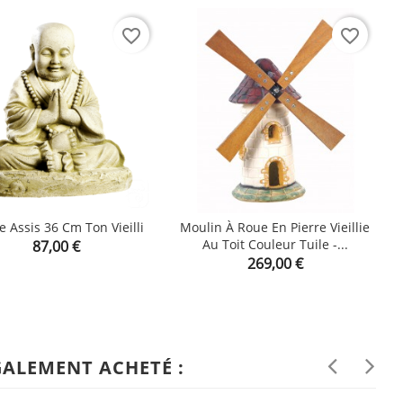
favorite_border
favorite_border
 Assis 36 Cm Ton Vieilli
Moulin À Roue En Pierre Vieillie
G
Prix
Au Toit Couleur Tuile -...
87,00 €


shopping_cart
Prix
269,00 €
GALEMENT ACHETÉ :