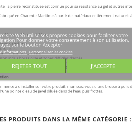
té, la pierre reconstituée est connue pour sa résistance au gel et autres int
fabriqué en Charente-Maritime à partir de matériaux entièrement naturels à 
 L 26 cm x l 23 cm x H 28 cm
re site Web utilise ses propres cookies pour faciliter votre
.
igation Pour donner votre consentement à son utilisation,
stant au gel et aux UV
uyez sur le bouton Accepter.
 français.
 d'informations
Personnaliser les cookies
anal, finitions à la main.
aison inclus hors Corse et zones difficiles d'accès.
yenne sous 10 à 15 jours ouvrés. Vous aurez par la suite la possibilité de p
REJETER TOUT
J'ACCEPTE
euvent varier en fonction de la quantité commandée.
etien :
mence à s'installer sur votre produit, munissez-vous d'une brosse à poils dur
'une pointe d'eau de javel diluée dans de l'eau puis frottez.
ES PRODUITS DANS LA MÊME CATÉGORIE :