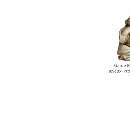
Statue 
Joyeux (pr
shopping_cart