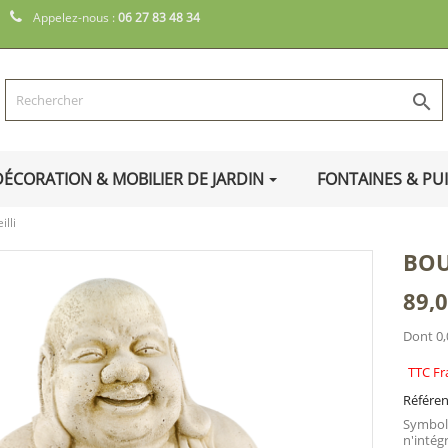
Appelez-nous :
06 27 83 48 34

DÉCORATION & MOBILIER DE JARDIN
FONTAINES & PU
lli
BOU
89,0
Dont 0,
TTC Fr
Référe
Symbole
n'intég