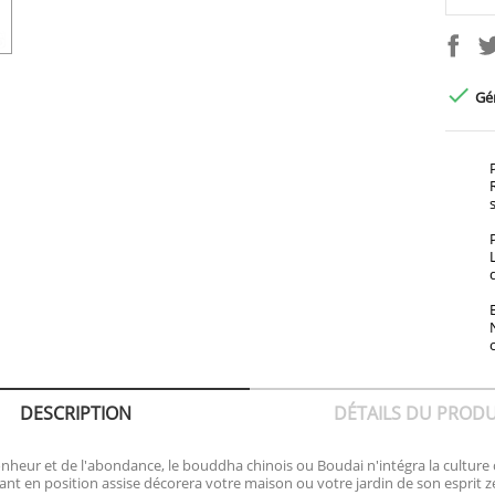

Gén
DESCRIPTION
DÉTAILS DU PRODU
heur et de l'abondance, le bouddha chinois ou Boudai n'intégra la culture c
nt en position assise décorera votre maison ou votre jardin de son espri