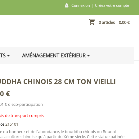
Connexion
|
Créez votre compte
shopping_cart
0 articles
| 0,00 €
ITS
AMÉNAGEMENT EXTÉRIEUR
DDHA CHINOIS 28 CM TON VIEILLI
0 €
01 € d'éco-participation
ais de transport compris
nce
215101
 du bonheur et de l'abondance, le bouddha chinois ou Boudai
ra la culture chinoise qu'à partir du Xème siècle. Cette statue patinée