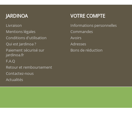
JARDINOA
VOTRE COMPTE
Livraison
Informations personnelles
Mentions légales
Commandes
Conditions d'utilisation
Avoirs
Qui est Jardinoa ?
Adresses
Paiement sécurisé sur
Bons de réduction
jardinoa.fr
F.A.Q
Retour et remboursement
Contactez-nous
Actualités