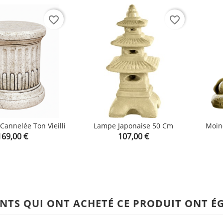
favorite_border
favorite_border
Cannelée Ton Vieilli
Lampe Japonaise 50 Cm
Moine
rix
Prix
169,00 €

107,00 €

shopping_cart
shopping_cart
ENTS QUI ONT ACHETÉ CE PRODUIT ONT É