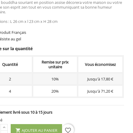
 bouddha souriant en position assise décorera votre maison ou votre
 de son esprit zen tout en vous communiquant sa bonne humeur
ire.
ons : L 26 cm x l 23 cm x H 28 cm
oduit Français
siste au gel
 sur la quantité
Remise sur prix
Quantité
Vous économisez
unitaire
2
10%
Jusqu'à 17,80 €
4
20%
Jusqu'à 71,20 €
ement livré sous 10 à 15 jours
té
favorite_border
AJOUTER AU PANIER
