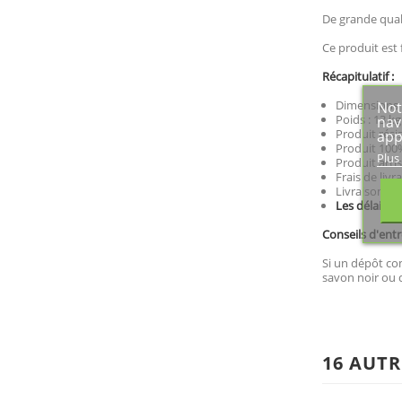
De grande quali
Ce produit est 
Récapitulatif :
Dimensions :
Not
Poids : 13 kg
nav
Produit rési
app
Produit 100%
Plus
Produit artis
Frais de livr
Livraison mo
Les délais p
Conseils d'entr
Si un dépôt com
savon noir ou d
16 AUTR