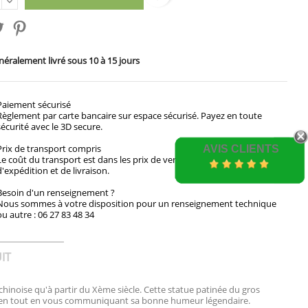
éralement livré sous 10 à 15 jours
Paiement sécurisé
Règlement par carte bancaire sur espace sécurisé. Payez en toute
sécurité avec le 3D secure.
Prix de transport compris
AVIS CLIENTS
Le coût du transport est dans les prix de vente. Voir les modalités
d'expédition et de livraison.
Besoin d'un renseignement ?
Nous sommes à votre disposition pour un renseignement technique
ou autre : 06 27 83 48 34
IT
hinoise qu'à partir du Xème siècle. Cette statue patinée du gros
t zen tout en vous communiquant sa bonne humeur légendaire.