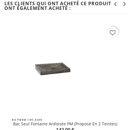
LES CLIENTS QUI ONT ACHETÉ CE PRODUIT
ONT ÉGALEMENT ACHETÉ :
favorite_border
FILTRER LES AVIS
Bac Seul Fontaine Ardoisée PM (proposé En 2 Teintes)
(8)
Prix