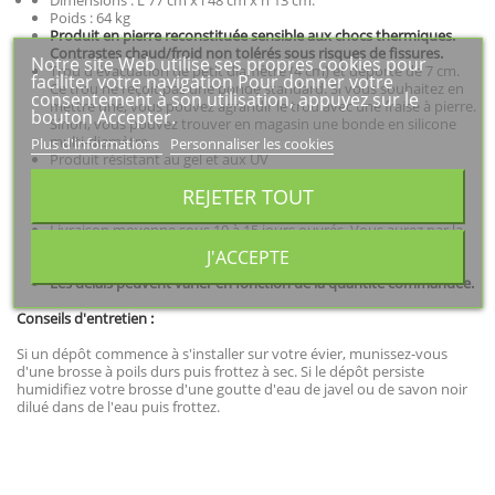
Dimensions : L 77 cm x l 48 cm x h 13 cm.
Poids : 64 kg
Produit en pierre reconstituée sensible aux chocs thermiques.
Contrastes chaud/froid non tolérés sous risques de fissures.
Notre site Web utilise ses propres cookies pour
Trou d'évacuation de petit diamètre (4 cm) et déporté de 7 cm.
faciliter votre navigation Pour donner votre
Ce trou ne reçoit pas une bonde standard. Si vous souhaitez en
consentement à son utilisation, appuyez sur le
mettre une, vous pouvez agrandir le trou avec une fraise à pierre.
bouton Accepter.
Sinon, vous pouvez trouver en magasin une bonde en silicone
multi-diamètre.
Plus d'informations
Personnaliser les cookies
Produit résistant au gel et aux UV
Produit 100% français.
REJETER TOUT
Produit artisanal, finitions à la main.
Frais de livraison inclus hors Corse et zones difficiles d'accès.
Livraison moyenne sous 10 à 15 jours ouvrés. Vous aurez par la
suite la possibilité de programmer votre date de livraison sur 1
J'ACCEPTE
semaine.
Les délais peuvent varier en fonction de la quantité commandée.
Conseils d'entretien :
Si un dépôt commence à s'installer sur votre évier, munissez-vous
d'une brosse à poils durs puis frottez à sec. Si le dépôt persiste
humidifiez votre brosse d'une goutte d'eau de javel ou de savon noir
dilué dans de l'eau puis frottez.