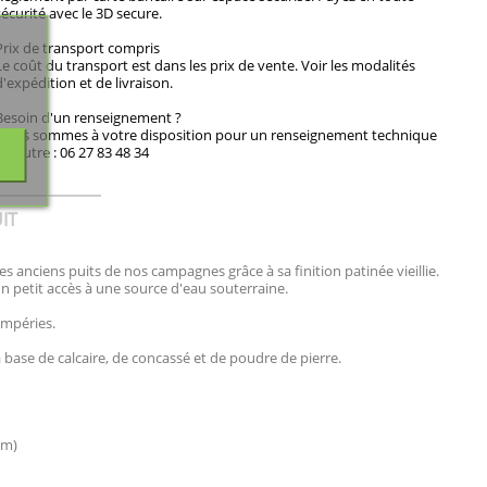
sécurité avec le 3D secure.
Prix de transport compris
Le coût du transport est dans les prix de vente. Voir les modalités
d'expédition et de livraison.
Besoin d'un renseignement ?
Nous sommes à votre disposition pour un renseignement technique
ou autre : 06 27 83 48 34
IT
 des anciens puits de nos campagnes grâce à sa finition patinée vieillie.
un petit accès à une source d'eau souterraine.
empéries.
base de calcaire, de concassé et de poudre de pierre.
cm)