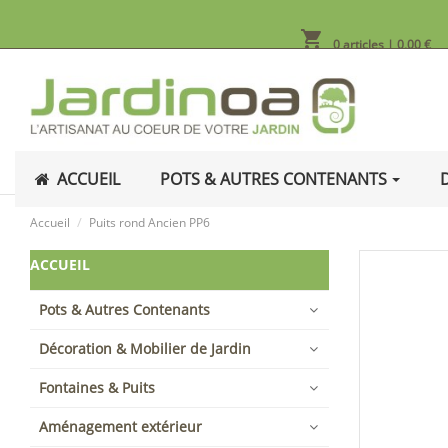
shopping_cart
0 articles
| 0,00 €
ACCUEIL
POTS & AUTRES CONTENANTS
Accueil
Puits rond Ancien PP6
ACCUEIL
Pots & Autres Contenants
Décoration & Mobilier de Jardin
Fontaines & Puits
Aménagement extérieur