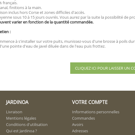
 français.
anal, finitions à la main.
aison inclus hors Corse et zones difficiles d'accès.
yenne sous 10 à 15 jours ouvrés. Vous aurez par la suite la possibilité de p
euvent varier en fonction de la quantité commandée.
etien :
mence à s'installer sur votre puits, munissez-vous d'une brosse à poils durs 
'une pointe d'eau de javel diluée dans de l'eau puis frottez.
CLIQUEZ ICI POUR LAISSER UN
JARDINOA
VOTRE COMPTE
Livraison
Informations personnelles
Mentions légales
Commandes
Conditions d'utilisation
Avoirs
Qui est Jardinoa ?
Adresses