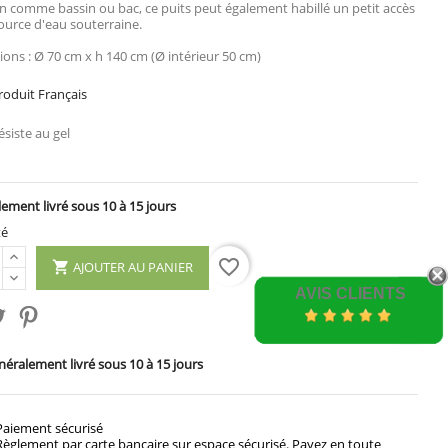
in comme bassin ou bac, ce puits peut également habillé un petit accès
ource d'eau souterraine.
ons : Ø 70 cm x h 140 cm (Ø intérieur 50 cm)
oduit Français
siste au gel
ement livré sous 10 à 15 jours
té
favorite_border
AJOUTER AU PANIER

AVIS CLIENTS
éralement livré sous 10 à 15 jours
Paiement sécurisé
Règlement par carte bancaire sur espace sécurisé. Payez en toute