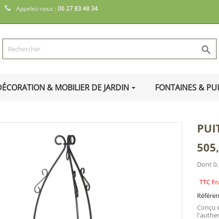
Appelez-nous :
06 27 83 48 34

DÉCORATION & MOBILIER DE JARDIN
FONTAINES & PU
PUI
505
Dont 0,
TTC Fr
Référe
Conçu e
l'authe