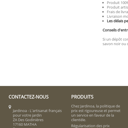
Produit 100%
Produit artis
Frais de livr
Livraison mo
Les délais p
Conseils d'entr
Si un dépôt com
savon noir ou d
CONTACTEZ-NOUS
PRODUITS
Chez Jardinoa, la politique de
Jardinoa - L'artisanat français
prix est rigoureuse et permet
pour votre jardin
un service en faveur de la
ZA Des Godinières
clientèle.
17160 MATHA
Régularisation des prix