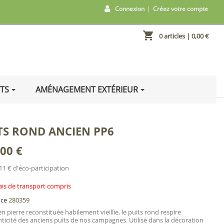
Connexion
|
Créez votre compte
shopping_cart
0 articles
| 0,00 €
ITS
AMÉNAGEMENT EXTÉRIEUR
TS ROND ANCIEN PP6
,00 €
11 € d'éco-participation
ais de transport compris
nce
280359
n pierre reconstituée habilement vieillie, le puits rond respire
nticité des anciens puits de nos campagnes. Utilisé dans la décoration