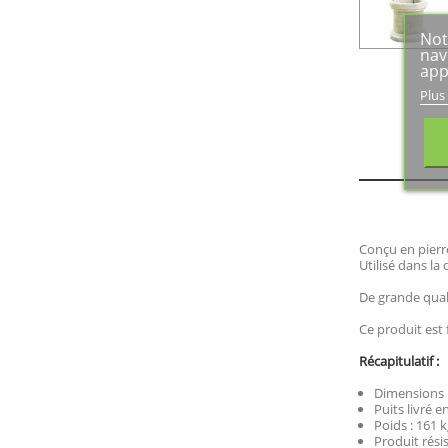
Not
nav
app
Plus
Conçu en pierre 
Utilisé dans la
De grande quali
Ce produit est 
Récapitulatif :
Dimensions :
Puits livré e
Poids : 161 k
Produit rési