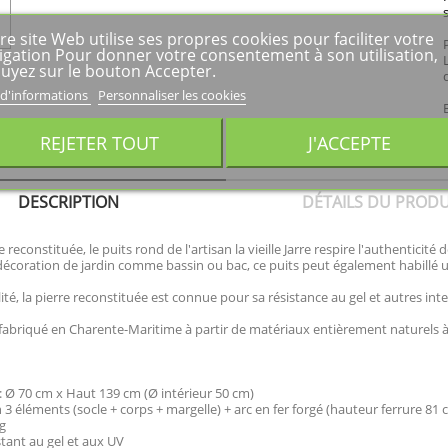
re site Web utilise ses propres cookies pour faciliter votre
igation Pour donner votre consentement à son utilisation,
uyez sur le bouton Accepter.
 d'informations
Personnaliser les cookies
REJETER TOUT
J'ACCEPTE
DESCRIPTION
DÉTAILS DU PRODU
reconstituée, le puits rond de l'artisan la vieille Jarre respire l'authenticité
 décoration de jardin comme bassin ou bac, ce puits peut également habillé 
té, la pierre reconstituée est connue pour sa résistance au gel et autres int
fabriqué en Charente-Maritime à partir de matériaux entièrement naturels à 
 Ø 70 cm x Haut 139 cm (Ø intérieur 50 cm)
n 3 éléments (socle + corps + margelle) + arc en fer forgé (hauteur ferrure 81 
g
stant au gel et aux UV