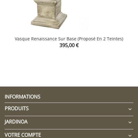
Vasque Renaissance Sur Base (proposé En 2 Teintes)
Prix
395,00 €
CLIQUEZ ICI POUR LAISSER UN COMMENTAIRE
INFORMATIONS
PRODUITS

JARDINOA

VOTRE COMPTE
