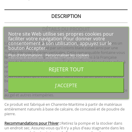
DESCRIPTION
DÉTAILS DU PRODUIT
Notre site Web utilise ses propres cookies pour
faciliter votre navigation Pour donner votre
consentement à son utilisation, appuyez sur le
La fontaine centrale 909 à deux niveaux se présente à vous dans un
bouton Accepter.
style classique caractérisé par un coloris blanc cassé ainsi par une
surface décorée de stries verticales. Cette remarquable fontaine vous
Plus d'informations
Personnaliser les cookies
fera revivre le romantisme et l'élégance des jardins à la Française
(période Renaissance). L'eau circule de manière indépendante grâce à
un circuit fermé et alimenté par une pompe. Conçue en pierre
REJETER TOUT
reconstituée cette fontaine perdurera de nombreuses années. Il ne
vous reste plus qu'à vous installer dans votre jardin puis vous laisser
bercer par le doux bruit de l'eau ruisselante
J'ACCEPTE
De grande qualité, la pierre reconstituée est connue pour sa résistance
au gel et autres intempéries.
Ce produit est fabriqué en Charente-Maritime à partir de matériaux
entièrement naturels à base de calcaire, de concassé et de poudre de
pierre.
Recommandations pour l'hiver
:
Retirez la pompe et la stocker dans
un endroit sec. Assurez-vous qu'il n'y a plus d'eau stagnante dans les