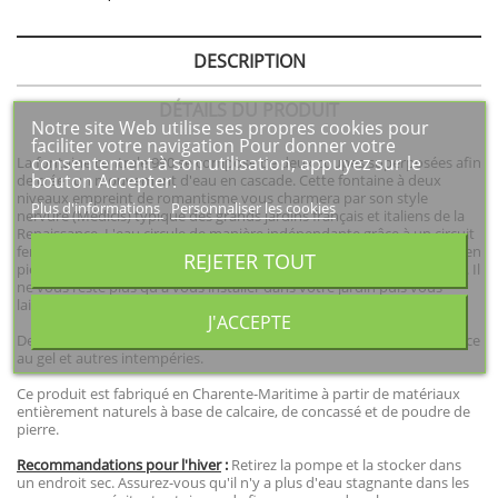
DESCRIPTION
DÉTAILS DU PRODUIT
Notre site Web utilise ses propres cookies pour
faciliter votre navigation Pour donner votre
consentement à son utilisation, appuyez sur le
La fontaine centrale 990 se compose de deux coupes superposées afin
bouton Accepter.
de créer un mouvement d'eau en cascade. Cette fontaine à deux
niveaux empreint de romantisme vous charmera par son style
Plus d'informations
Personnaliser les cookies
nervuré (Médicis) typique des grands jardins français et italiens de la
Renaissance. L'eau circule de manière indépendante grâce à un circuit
fermé alimenté par une pompe fournie avec votre fontaine. Conçue en
REJETER TOUT
pierre reconstituée cette fontaine perdurera de nombreuses années. Il
ne vous reste plus qu'à vous installer dans votre jardin puis vous
laisser bercer par le doux bruit de l'eau ruisselante !
J'ACCEPTE
De grande qualité, la pierre reconstituée est connue pour sa résistance
au gel et autres intempéries.
Ce produit est fabriqué en Charente-Maritime à partir de matériaux
entièrement naturels à base de calcaire, de concassé et de poudre de
pierre.
Recommandations pour l'hiver
:
Retirez la pompe et la stocker dans
un endroit sec. Assurez-vous qu'il n'y a plus d'eau stagnante dans les