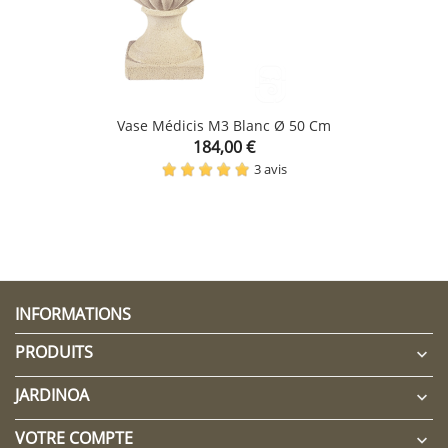
Vase Médicis M3 Blanc Ø 50 Cm
Prix
184,00 €
CLIQUEZ ICI POUR LAISSER UN COMMENTAIRE
3 avis
INFORMATIONS
PRODUITS

JARDINOA

VOTRE COMPTE
