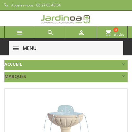
Appelez-nous :
06 27 83 48 34
0



shopping_cart
articles
MENU
ACCUEIL
MARQUES