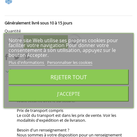
Généralement livré sous 10 à 15 jours
Quantité
Notre site Web utilise ses propres cookies pour
favorite_border
AJOUTER AU PANIER

faciliter votre navigation Pour donner votre
consentement à son utilisation, appuyez sur le
bouton Accepter.
Plus d'informations
Personnaliser les cookies

Généralement livré sous 10 à 15 jours
REJETER TOUT
Paiement sécurisé
J'ACCEPTE
Règlement par carte bancaire sur espace sécurisé. Payez en
toute sécurité avec le 3D secure.
Prix de transport compris
Le coût du transport est dans les prix de vente. Voir les
modalités d'expédition et de livraison.
Besoin d'un renseignement ?
Nous sommes à votre disposition pour un renseignement