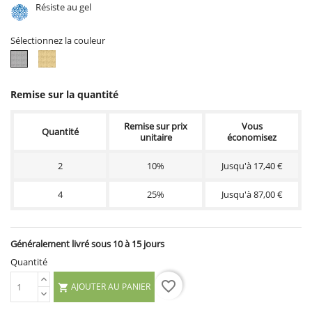
Résiste au gel
Sélectionnez la couleur
Ton
Ton
gris
vieilli
ciré
Remise sur la quantité
Remise sur prix
Vous
Quantité
unitaire
économisez
2
10%
Jusqu'à 17,40 €
4
25%
Jusqu'à 87,00 €
Généralement livré sous 10 à 15 jours
Quantité
favorite_border
AJOUTER AU PANIER
