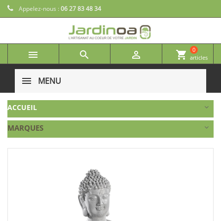
Appelez-nous :
06 27 83 48 34
0



shopping_cart
articles
MENU
ACCUEIL
MARQUES