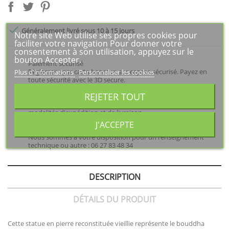

Généralement livré sous 10 à 15 jours
Notre site Web utilise ses propres cookies pour
faciliter votre navigation Pour donner votre
consentement à son utilisation, appuyez sur le
bouton Accepter.
Paiement sécurisé
Plus d'informations
Personnaliser les cookies
Règlement par carte bancaire sur espace sécurisé. Payez en
toute sécurité avec le 3D secure.
REJETER TOUT
Prix de transport compris
Le coût du transport est dans les prix de vente. Voir les
modalités d'expédition et de livraison.
J'ACCEPTE
Besoin d'un renseignement ?
Nous sommes à votre disposition pour un renseignement
technique ou autre : 06 27 83 48 34
DESCRIPTION
DÉTAILS DU PRODUIT
Cette statue en pierre reconstituée vieillie représente le bouddha