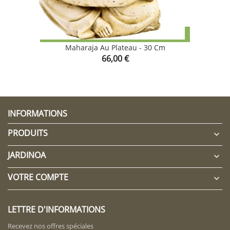
CLIQUEZ ICI POUR LAISSER UN COMMENTAIRE
Maharaja Au Plateau - 30 Cm
Prix
66,00 €
INFORMATIONS
PRODUITS

JARDINOA

VOTRE COMPTE

LETTRE D'INFORMATIONS
Recevez nos offres spéciales