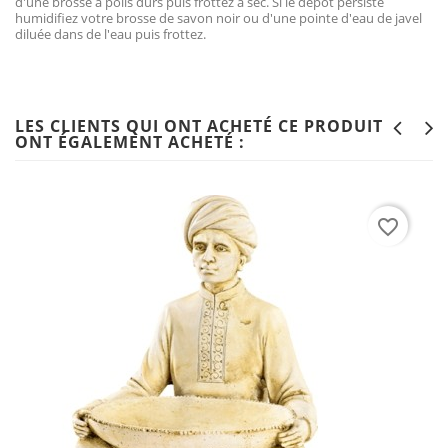
d'une brosse à poils durs puis frottez à sec. Si le dépôt persiste
humidifiez votre brosse de savon noir ou d'une pointe d'eau de javel
diluée dans de l'eau puis frottez.
LES CLIENTS QUI ONT ACHETÉ CE PRODUIT
ONT ÉGALEMENT ACHETÉ :
favorite_border