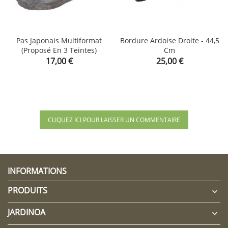
Pas Japonais Multiformat
Bordure Ardoise Droite - 44,5
(proposé En 3 Teintes)
Cm
Prix
Prix
17,00 €
25,00 €
CLIQUEZ ICI POUR LAISSER UN COMMENTAIRE
INFORMATIONS
PRODUITS

JARDINOA
