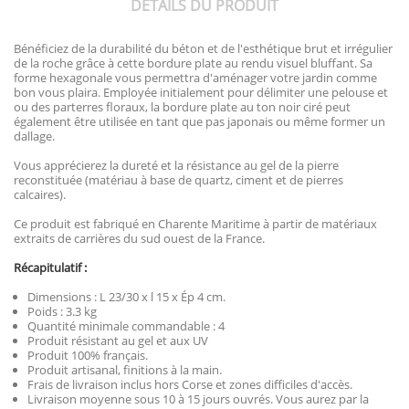
DÉTAILS DU PRODUIT
Bénéficiez de la durabilité du béton et de l'esthétique brut et irrégulier
de la roche grâce à cette bordure plate au rendu visuel bluffant. Sa
forme hexagonale vous permettra d'aménager votre jardin comme
bon vous plaira. Employée initialement pour délimiter une pelouse et
ou des parterres floraux, la bordure plate au ton noir ciré peut
également être utilisée en tant que pas japonais ou même former un
dallage.
Vous apprécierez la dureté et la résistance au gel de la pierre
reconstituée (matériau à base de quartz, ciment et de pierres
calcaires).
Ce produit est fabriqué en Charente Maritime à partir de matériaux
extraits de carrières du sud ouest de la France.
Récapitulatif :
Dimensions : L 23/30 x l 15 x Ép 4 cm.
Poids : 3.3 kg
Quantité minimale commandable : 4
Produit résistant au gel et aux UV
Produit 100% français.
Produit artisanal, finitions à la main.
Frais de livraison inclus hors Corse et zones difficiles d'accès.
Livraison moyenne sous 10 à 15 jours ouvrés. Vous aurez par la