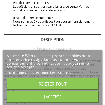
Prix de transport compris
Le coût du transport est dans les prix de vente. Voir les
modalités d'expédition et de livraison.
Besoin d'un renseignement ?
Nous sommes à votre disposition pour un renseignement
technique ou autre : 06 27 83 48 34
DESCRIPTION
DÉTAILS DU PRODUIT
Notre site Web utilise ses propres cookies pour
faciliter votre navigation Pour donner votre
En forme de pied droit, ce pas de jardin en pierre reconstituée offre un
consentement à son utilisation, appuyez sur le
cheminement ludique et pratique. Il vous offrira un excellent confort
bouton Accepter.
d'utilisation grâce aux propriétés antidérapante de la pierre
reconstituée et ses belles dimensions. Le pas présente de nombreux
Plus d'informations
Personnaliser les cookies
autres avantages. Facile à installer, les pas de cheminement se posent
les uns après les autres (distants de 30 à 40 cm) afin de créer des
REJETER TOUT
sentiers distincts dans votre jardin. A l'inverse d'un chemin bitumé, les
pas laissent la part belle à la nature (en préservant notamment la
pelouse).
J'ACCEPTE
La dureté et la résistance au gel de la pierre reconstituée (matériau à
base de quartz) en font un matériau très prisé dans les