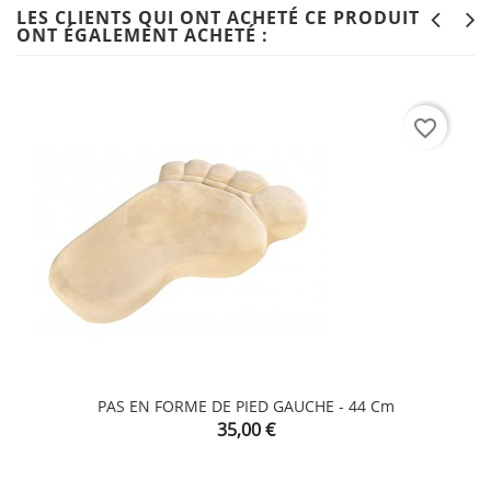
LES CLIENTS QUI ONT ACHETÉ CE PRODUIT
ONT ÉGALEMENT ACHETÉ :
favorite_border
PAS EN FORME DE PIED GAUCHE - 44 Cm
Prix
35,00 €
CLIQUEZ ICI POUR LAISSER UN COMMENTAIRE