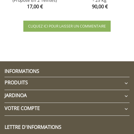
(proposé En 2 Teintes)
- 25 Kg
Prix
Prix
17,00 €
90,00 €
CLIQUEZ ICI POUR LAISSER UN COMMENTAIRE
INFORMATIONS
PRODUITS

JARDINOA

VOTRE COMPTE

LETTRE D'INFORMATIONS