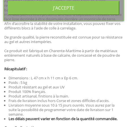
Assemblez comme bon vous semble ces mini blocs en pierre
reconstituée afin de constituer une jardinière des plus originale ou
J'ACCEPTE
baliser vos sentiers d'un petit muret au rendu des plus élégant. Le
mini bloc pierres fines présente une face d'exposition travaillée et une
face lisse destinée à être dissimulée derrière un monticule de terre.
Afin d’accroître la stabilité de votre installation, vous pouvez fixer vos
différents blocs à l'aide de colle à carrelage.
De grande qualité, la pierre reconstituée est connue pour sa résistance
au gel et autres intempéries.
Ce produit est fabriqué en Charente-Maritime à partir de matériaux
entièrement naturels à base de calcaire, de concassé et de poudre de
pierre.
Récapitulatif :
Dimensions : L 47 cm x h 11 cm x Ep 6 cm.
Poids : 5 kg
Produit résistant au gel et aux UV
Produit 100% français.
Produit artisanal, finitions à la main.
Frais de livraison inclus hors Corse et zones difficiles d'accès.
Livraison moyenne sous 10 à 15 jours ouvrés. Vous aurez par la
suite la possibilité de programmer votre date de livraison sur 1
semaine.
Les délais peuvent varier en fonction de la quantité commandée.