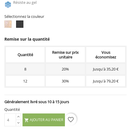
Résiste au gel
Sélectionnez la couleur
Ton
Ton
pierre
anthracite
Remise sur la quantité
Remise sur prix
Vous
Quantité
unitaire
économisez
8
20%
Jusqu'à 35,20 €
12
30%
Jusqu'à 79,20 €
Généralement livré sous 10 à 15 jours
Quantité
favorite_border
AJOUTER AU PANIER
