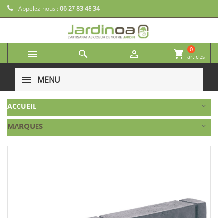
Appelez-nous :
06 27 83 48 34
0



shopping_cart
articles
MENU
ACCUEIL
MARQUES