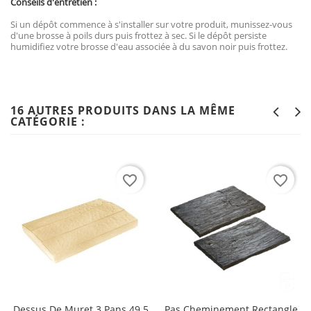
Conseils d'entretien :
Si un dépôt commence à s'installer sur votre produit, munissez-vous
d'une brosse à poils durs puis frottez à sec. Si le dépôt persiste
humidifiez votre brosse d'eau associée à du savon noir puis frottez.
16 AUTRES PRODUITS DANS LA MÊME
CATÉGORIE :
favorite_border
favorite_border
Dessus De Muret 3 Pans 49.5
Pas Cheminement Rectangle