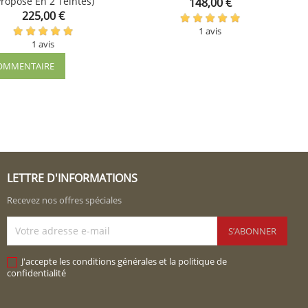
proposé En 2 Teintes)
Prix

148,00 €

shopping_cart
Prix
225,00 €
1 avis
1 avis
 COMMENTAIRE
LETTRE D'INFORMATIONS
Recevez nos offres spéciales
J'accepte les conditions générales et la politique de
confidentialité