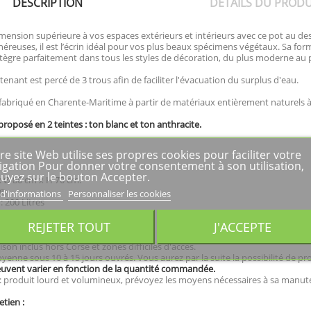
DESCRIPTION
DÉTAILS DU PRODU
ension supérieure à vos espaces extérieurs et intérieurs avec ce pot au de
reuses, il est l’écrin idéal pour vos plus beaux spécimens végétaux. Sa for
ntègre parfaitement dans tous les styles de décoration, du plus moderne au p
enant est percé de 3 trous afin de faciliter l'évacuation du surplus d'eau.
fabriqué en Charente-Maritime à partir de matériaux entièrement naturels à 
proposé en 2 teintes : ton blanc et ton anthracite.
re site Web utilise ses propres cookies pour faciliter votre
igation Pour donner votre consentement à son utilisation,
uyez sur le bouton Accepter.
 Ø 80 cm x H 70 cm.
g
 d'informations
Personnaliser les cookies
 200 Litres
stant au gel et aux UV
REJETER TOUT
J'ACCEPTE
 français.
anal, finitions à la main.
aison inclus hors Corse et zones difficiles d'accès.
yenne sous 10 à 15 jours ouvrés. Vous aurez par la suite la possibilité de p
euvent varier en fonction de la quantité commandée.
produit lourd et volumineux, prévoyez les moyens nécessaires à sa manutent
etien :