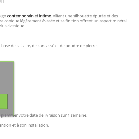
IT
sign
contemporain et intime
. Alliant une silhouette épurée et des
me conique légèrement évasée et sa finition offrent un aspect minéral
lus classique.
base de calcaire, de concassé et de poudre de pierre.
rogrammer votre date de livraison sur 1 semaine.
ion et à son installation.