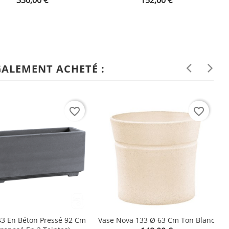
shopping_cart
GALEMENT ACHETÉ :
favorite_border
favorite_border
43 En Béton Pressé 92 Cm
Vase Nova 133 Ø 63 Cm Ton Blanc