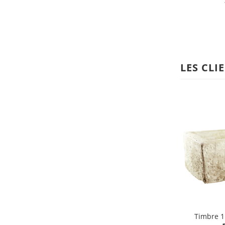
shopping_cart
LES CLI
Timbre 1