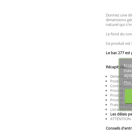
Donnez une dim
dimensions géné
naturel qui s'i
Le fond du cont
Ce produit est 
Le bac 277 est 
Not
Récapitulatif :
nav
app
Dimensions :
Poids : 100 k
Plus
Contenance :
Produit rési
Produit 100%
Produit artis
Frais de livr
Livraison mo
Les délais p
ATTENTION : 
Conseils d'entr