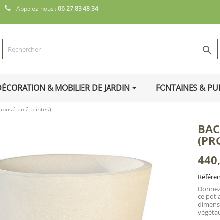
Appelez-nous :
06 27 83 48 34

DÉCORATION & MOBILIER DE JARDIN
FONTAINES & PU
oposé en 2 teintes)
BAC
(PR
440
Référe
Donnez 
ce pot 
dimensi
végéta