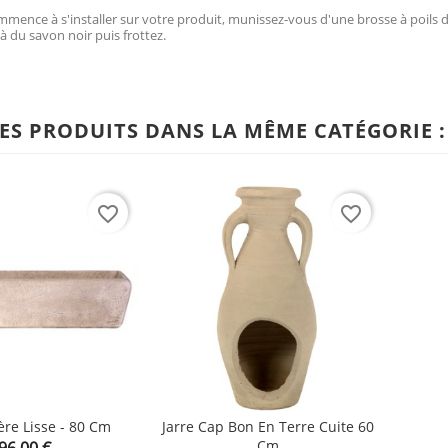
mence à s'installer sur votre produit, munissez-vous d'une brosse à poils dur
à du savon noir puis frottez.
ES PRODUITS DANS LA MÊME CATÉGORIE :
favorite_border
favorite_border
ère Lisse - 80 Cm
Jarre Cap Bon En Terre Cuite 60
Prix
Cm
96,00 €

