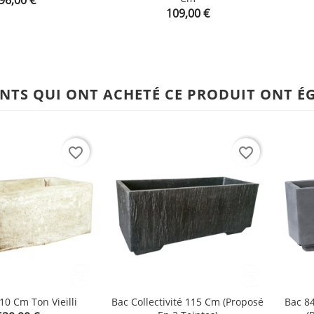
shopping_cart
shopping_cart
Prix
109,00 €
ENTS QUI ONT ACHETÉ CE PRODUIT ONT É
favorite_border
favorite_border
10 Cm Ton Vieilli
Bac Collectivité 115 Cm (proposé
Bac 8