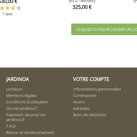
rix
En 2 Teintes)
(
530,00 €


shopping_cart
shopping_cart
Prix
325,00 €
1 avis
CLIQUEZ ICI POUR LAISSER UN
JARDINOA
VOTRE COMPTE
Livraison
Informations personnelles
Mentions légales
Commandes
Conditions d'utilisation
Avoirs
Qui est Jardinoa ?
Adresses
Paiement sécurisé sur
Bons de réduction
jardinoa.fr
F.A.Q
Retour et remboursement