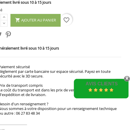
ement livré sous 10 à 15 jours
té
favorite_border
AJOUTER AU PANIER

éralement livré sous 10 à 15 jours
Paiement sécurisé
Règlement par carte bancaire sur espace sécurisé. Payez en toute
sécurité avec le 3D secure.
AVIS CLIENTS
Prix de transport compris
Le coût du transport est dans les prix de vente. Voir les modalités
d'expédition et de livraison.
Besoin d'un renseignement ?
Nous sommes à votre disposition pour un renseignement technique
ou autre : 06 27 83 48 34