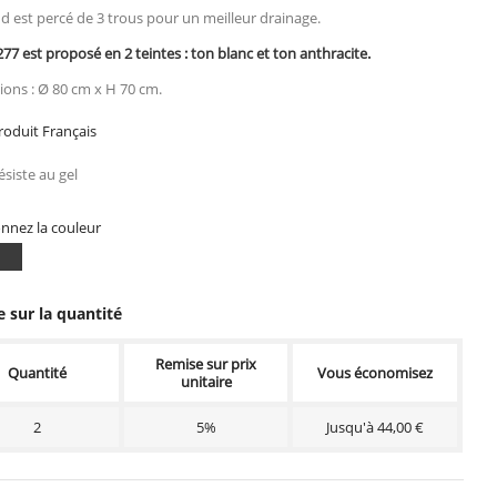
d est percé de 3 trous pour un meilleur drainage.
277 est proposé en 2 teintes : ton blanc et ton anthracite.
ons : Ø 80 cm x H 70 cm.
oduit Français
siste au gel
onnez la couleur
n
Ton
nc
anthracite
 sur la quantité
Remise sur prix
Quantité
Vous économisez
unitaire
2
5%
Jusqu'à 44,00 €