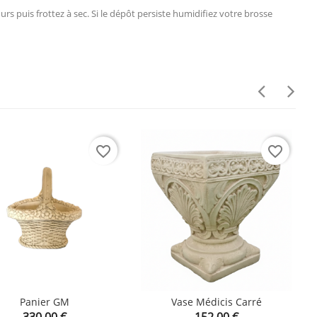
s puis frottez à sec. Si le dépôt persiste humidifiez votre brosse
favorite_border
favorite_border
Panier GM
Vase Médicis Carré
Prix
Prix
330,00 €

152,00 €
