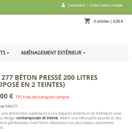
Connexion
|
Créez votre compte
shopping_cart
0 articles
| 0,00 €
ITS
AMÉNAGEMENT EXTÉRIEUR
 277 BÉTON PRESSÉ 200 LITRES
OPOSÉ EN 2 TEINTES)
,00 €
TTC Frais de transport compris
nce
040277
une dimension supérieure à vos espaces extérieurs et intérieurs avec
au design
contemporain et intime
. Alliant une silhouette épurée et des
ons généreuses, il est l’écrin idéal pour vos plus beaux spécimens
ux.