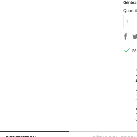
Général
Quanti

Gén