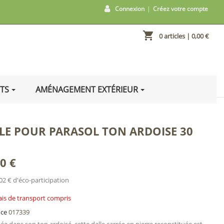
Connexion
|
Créez votre compte
shopping_cart
0 articles
| 0,00 €
ITS
AMÉNAGEMENT EXTÉRIEUR
LE POUR PARASOL TON ARDOISE 30
0 €
02 € d'éco-participation
ais de transport compris
nce
017339
ée dans son ton ardoisé, cette dalle carrée en pierre reconstituée est