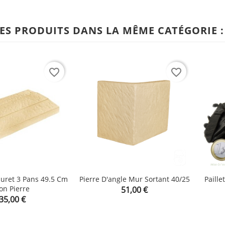
ES PRODUITS DANS LA MÊME CATÉGORIE :
favorite_border
favorite_border
uret 3 Pans 49.5 Cm
Pierre D'angle Mur Sortant 40/25
Paille
on Pierre
Prix

51,00 €

shopping_cart
shopping_cart
Prix
35,00 €