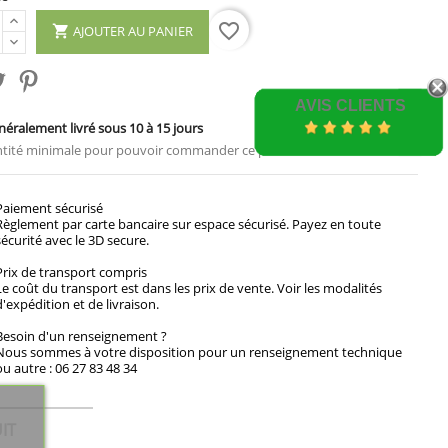
favorite_border
AJOUTER AU PANIER

AVIS CLIENTS
éralement livré sous 10 à 15 jours
tité minimale pour pouvoir commander ce produit est 4.
Paiement sécurisé
Règlement par carte bancaire sur espace sécurisé. Payez en toute
sécurité avec le 3D secure.
Prix de transport compris
Le coût du transport est dans les prix de vente. Voir les modalités
d'expédition et de livraison.
Besoin d'un renseignement ?
Nous sommes à votre disposition pour un renseignement technique
ou autre : 06 27 83 48 34
IT