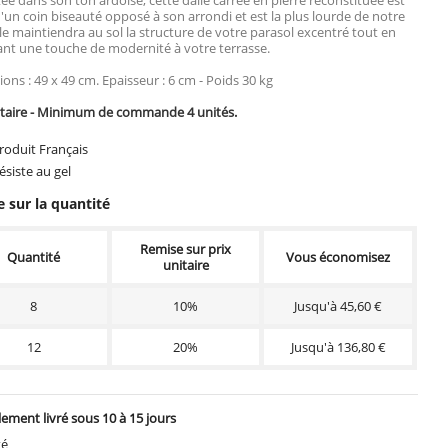
'un coin biseauté opposé à son arrondi et est la plus lourde de notre
Elle maintiendra au sol la structure de votre parasol excentré tout en
nt une touche de modernité à votre terrasse.
ons : 49 x 49 cm. Epaisseur : 6 cm - Poids 30 kg
itaire - Minimum de commande 4 unités.
oduit Français
siste au gel
 sur la quantité
Remise sur prix
Quantité
Vous économisez
unitaire
8
10%
Jusqu'à 45,60 €
12
20%
Jusqu'à 136,80 €
ement livré sous 10 à 15 jours
té