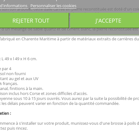
 d'informations
Personnaliser les cookies
son ton ardoisé,, cette dalle carrée en pierre reconstituée est doté d'un coi
xcentré tout en apportant une touche de modernité à votre terrasse. Elle est 
a manutention. Bien que le poids de cette dalle soit conséquent nous vous 
REJETER TOUT
J'ACCEPTE
 d'un mélange de sable quartz et de ciment blanc, la pierre reconstituée est
fabriqué en Charente Maritime à partir de matériaux extraits de carrières du
L 49 x l 49 x H 6 cm.
 par 4
sol non fourni
stant au gel et aux UV
 français.
anal, finitions à la main.
aison inclus hors Corse et zones difficiles d'accès.
yenne sous 10 à 15 jours ouvrés. Vous aurez par la suite la possibilité de p
: les délais peuvent varier en fonction de la quantité commandée.
etien :
mence à s'installer sur votre produit, munissez-vous d'une brosse à poils dur
ttez puis rincez.