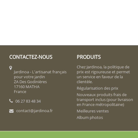
CONTACTEZ-NOUS
PRODUITS
Chez Jardinoa, la politique de
Jardinoa - L'artisanat français
prix est rigoureuse et permet
pour votre jardin
un service en faveur de la
ZA Des Godinières
clientèle.
17160 MATHA
Régularisation des prix
France
Nouveaux produits frais de
transport inclus (pour livraison
06 27 83 48 34
en France métropolitaine)
contact@jardinoa.fr
Meilleures ventes
Album photos