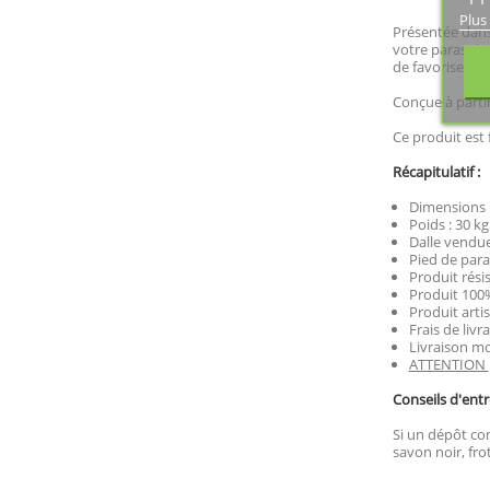
Plus
Présentée dans 
votre parasol e
de favoriser s
Conçue à partir
Ce produit est 
Récapitulatif :
Dimensions : 
Poids : 30 kg
Dalle vendue
Pied de para
Produit rési
Produit 100%
Produit artis
Frais de livr
Livraison mo
ATTENTION
Conseils d'entr
Si un dépôt com
savon noir, fro