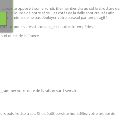
n biseauté opposé à son arrondi. Elle maintiendra au sol la structure de
la plus lourde de notre série. Les cotés de la dalle sont creusés afin
recommandons de ne pas déployer votre parasol par temps agité.
 connue pour sa résistance au gel et autres intempéries.
 sud ouest de la France.
rogrammer votre date de livraison sur 1 semaine.
s puis frottez à sec. Si le dépôt persiste humidifiez votre brosse de