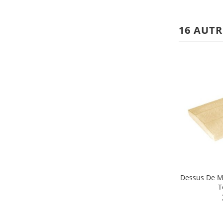
16 AUTR
Dessus De M
T
shopping_cart