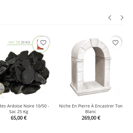
favorite_border
favorite_border
ttes Ardoise Noire 10/50 -
Niche En Pierre À Encastrer Ton
N
Sac 25 Kg
Blanc


shopping_cart
Prix
Prix
65,00 €
269,00 €