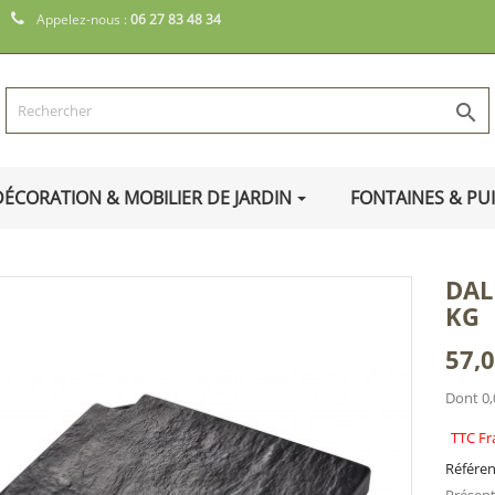
Appelez-nous :
06 27 83 48 34

DÉCORATION & MOBILIER DE JARDIN
FONTAINES & PU
DAL
KG
57,0
Dont 0,
TTC Fr
Référe
Présent